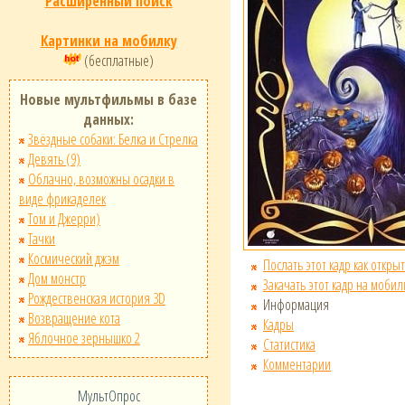
Расширенный поиск
Картинки на мобилку
(бесплатные)
Новые мультфильмы в базе
данных:
Звёздные собаки: Белка и Стрелка
Девять (9)
Облачно, возможны осадки в
виде фрикаделек
Том и Джерри)
Тачки
Космический джэм
Послать этот кадр как открыт
Дом монстр
Закачать этот кадр на мобил
Рождественская история 3D
Информация
Возвращение кота
Кадры
Яблочное зернышко 2
Статистика
Комментарии
МультОпрос