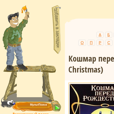
А
Б
О
П
Р
С
Кошмар пер
Christmas)