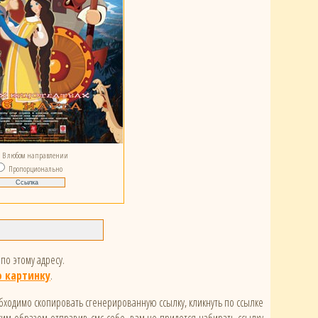
В любом направлении
Пропорционально
по этому адресу.
 картинку
.
обходимо скопировать сгенерированную ссылку, кликнуть по ссылке