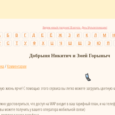
Введем новый праздник! 30 августа - День Мультипликации!
А
Б
В
Г
Д
Е
Ё
Ж
З
И
К
Л
М
Р
С
Т
У
Ф
Х
Ц
Ч
Ш
Щ
Э
Ю
Я
Добрыня Никитич и Змей Горыныч
ика
/
Комментарии
ую жизнь ярче! С помощью этого сервиса вы легко можете загрузить цветную
жно удостовериться, что доступ на WAP входит в ваш тарифный план, и на тел
 вы можете получить у вашего оператора мобильной связи)