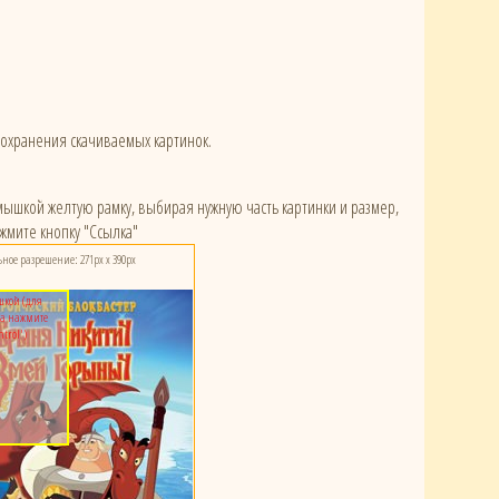
сохранения скачиваемых картинок.
) мышкой желтую рамку, выбирая нужную часть картинки и размер,
жмите кнопку "Ссылка"
ое разрешение: 271px x 390px
шкой (для
а нажмите
ntrol')