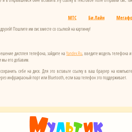
 и в открывшемся окне вставить эту ссылку в текстовое поле отправки смс. Та
МТС
Би Лайн
Мегаф
друзей! Пошлите им смс вместе со ссылкой на картинку!
зрешение дисплея телефона, зайдите на
Yandex.Ru
, введите модель телефона и
 и мы его добавим.
сохранить себе на диск. Для это вставьте ссылку в ваш браузер на компьют
ез инфракрасный порт или Bluetooth, если ваш телефон это поддерживает.