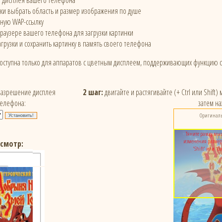
е дисплея вашего телефона
и выбрать область и размер изображения по душе
ьную WAP-ссылку
браузере вашего телефона для загрузки картинки
грузки и сохранить картинку в память своего телефона
доступна только для аппаратов с цветным дисплеем, поддерживающих функцию 
азрешение дисплея
2 шаг:
двигайте и растягивайте (+ Ctrl или Shift
телефона:
затем на
Оригинальн
Тяните рамку мы
изменения размер
смотр:
'Shift' или 'Co