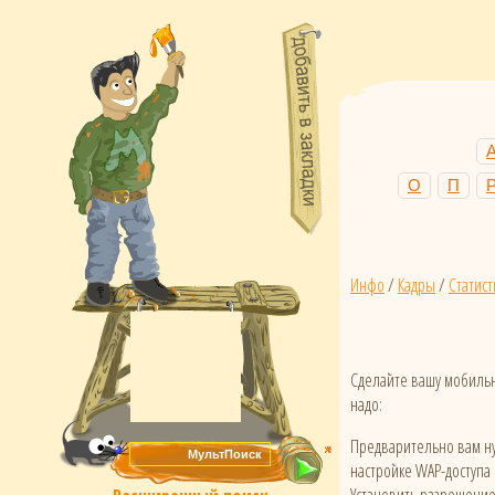
О
П
Инфо
/
Кадры
/
Статист
Сделайте вашу мобильн
надо:
Предварительно вам ну
настройке WAP-доступа