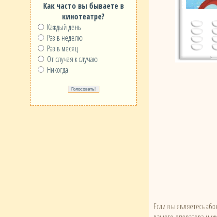
Как часто вы бываете в
кинотеатре?
Каждый день
Раз в неделю
Раз в месяц
От случая к случаю
Никогда
Если вы являетесь абон