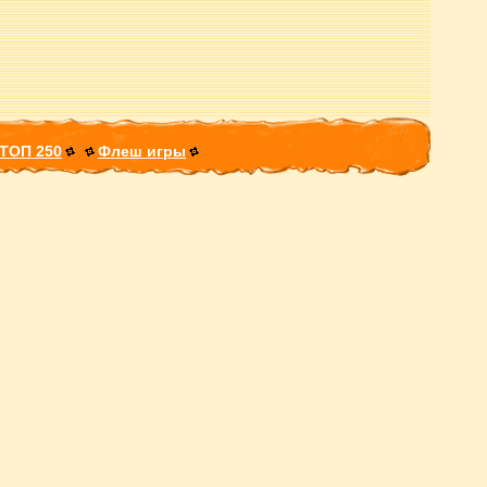
ТОП 250
Флеш игры