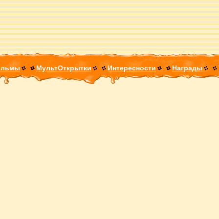
ильмы
МультОткрытки
Интересности
Награды