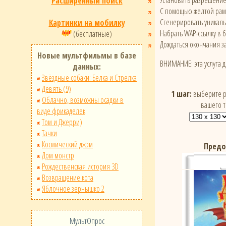
Установить разрешени
Расширенный поиск
С помощью желтой рамк
Сгенерировать уникал
Картинки на мобилку
Набрать WAP-ссылку в 
(бесплатные)
Дождаться окончания за
Новые мультфильмы в базе
ВНИМАНИЕ: эта услуга 
данных:
Звёздные собаки: Белка и Стрелка
Девять (9)
1 шаг:
выберите р
Облачно, возможны осадки в
вашего 
виде фрикаделек
Том и Джерри)
Тачки
Космический джэм
Предо
Дом монстр
Рождественская история 3D
Возвращение кота
Яблочное зернышко 2
МультОпрос