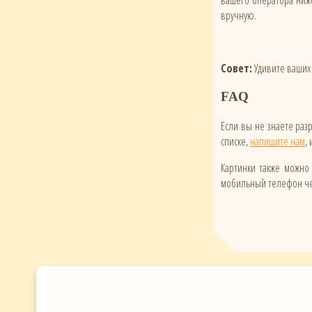
вашего оператора ниже
вручную.
Совет:
Удивите ваших 
FAQ
Если вы не знаете ра
списке,
напишите нам
,
Картинки также можно 
мобильный телефон чер