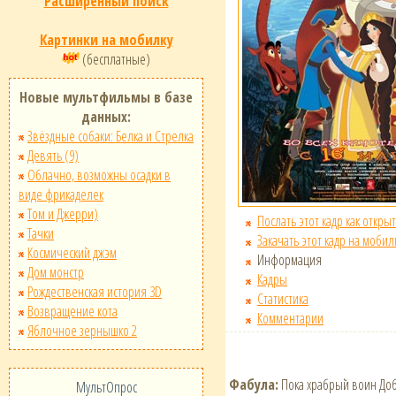
Расширенный поиск
Картинки на мобилку
(бесплатные)
Новые мультфильмы в базе
данных:
Звёздные собаки: Белка и Стрелка
Девять (9)
Облачно, возможны осадки в
виде фрикаделек
Том и Джерри)
Послать этот кадр как открыт
Тачки
Закачать этот кадр на мобил
Космический джэм
Информация
Дом монстр
Кадры
Рождественская история 3D
Статистика
Возвращение кота
Комментарии
Яблочное зернышко 2
Фабула:
Пока храбрый воин Доб
МультОпрос