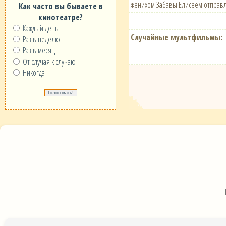
женихом Забавы Елисеем отправл
Как часто вы бываете в
кинотеатре?
Каждый день
Случайные мультфильмы:
Раз в неделю
Раз в месяц
От случая к случаю
Никогда