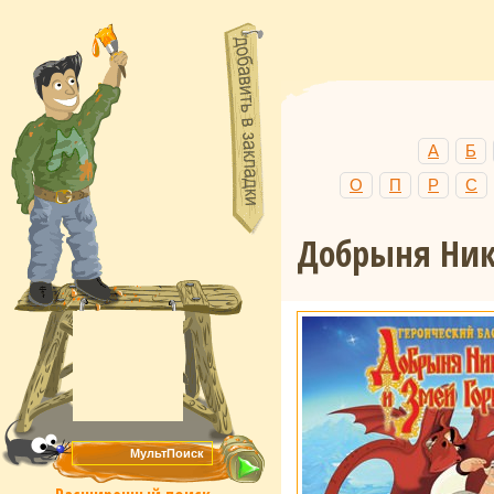
А
Б
О
П
Р
С
Добрыня Ник