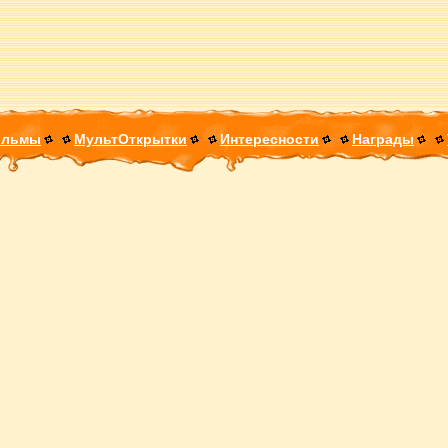
ильмы
МультОткрытки
Интересности
Награды