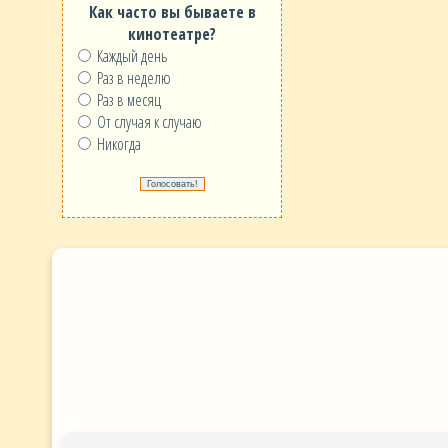
Как часто вы бываете в
кинотеатре?
Каждый день
Раз в неделю
Раз в месяц
От случая к случаю
Никогда