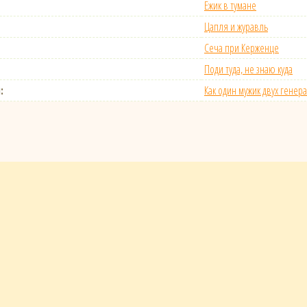
Ёжик в тумане
Цапля и журавль
Сеча при Керженце
Поди туда, не знаю куда
:
Как один мужик двух гене