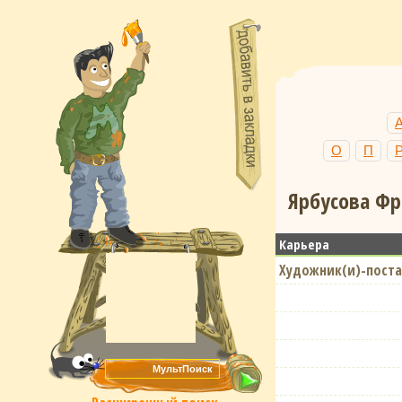
О
П
Ярбусова Фр
Карьера
Художник(и)-поста