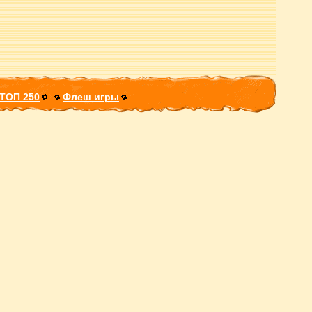
ТОП 250
Флеш игры