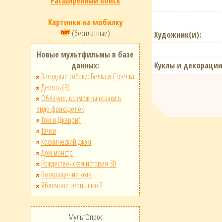
Расширенный поиск
Картинки на мобилку
(бесплатные)
Художник(и):
Новые мультфильмы в базе
Куклы и декорации
данных:
Звёздные собаки: Белка и Стрелка
Девять (9)
Облачно, возможны осадки в
виде фрикаделек
Том и Джерри)
Тачки
Космический джэм
Дом монстр
Рождественская история 3D
Возвращение кота
Яблочное зернышко 2
МультОпрос