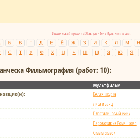
Введем новый праздник! 30 августа - День Мультипликации!
А
Б
В
Г
Д
Е
Ё
Ж
З
И
К
Л
М
Р
С
Т
У
Ф
Х
Ц
Ч
Ш
Щ
Э
Ю
Я
анческа Фильмография (работ: 10):
Мультфильм
новщик(и):
Белая шкурка
Лиса и заяц
Пластилиновый ежик
Паровозик из Ромашково
Сказка сказок