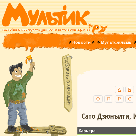
Новости
Мультфильмы
А
Б
О
П
Р
С
Сато Дзюнъити, И
Карьера