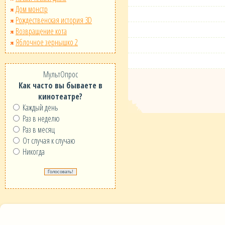
Дом монстр
Рождественская история 3D
Возвращение кота
Яблочное зернышко 2
МультОпрос
Как часто вы бываете в
кинотеатре?
Каждый день
Раз в неделю
Раз в месяц
От случая к случаю
Никогда