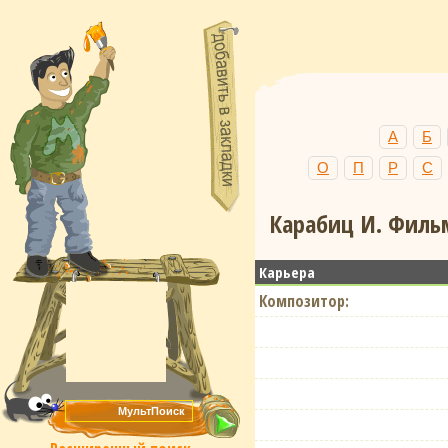
А
Б
О
П
Р
С
Карабиц И. Фильм
Карьера
Композитор: