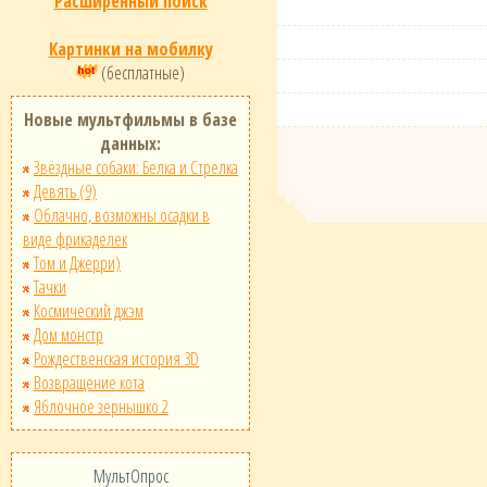
Расширенный поиск
Картинки на мобилку
(бесплатные)
Новые мультфильмы в базе
данных:
Звёздные собаки: Белка и Стрелка
Девять (9)
Облачно, возможны осадки в
виде фрикаделек
Том и Джерри)
Тачки
Космический джэм
Дом монстр
Рождественская история 3D
Возвращение кота
Яблочное зернышко 2
МультОпрос