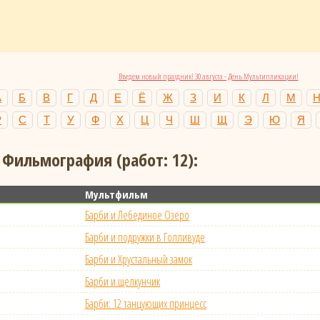
Введем новый праздник! 30 августа - День Мультипликации!
А
Б
В
Г
Д
Е
Ё
Ж
З
И
К
Л
М
Р
С
Т
У
Ф
Х
Ц
Ч
Ш
Щ
Э
Ю
Я
 Фильмография (работ: 12):
Мультфильм
Барби и Лебединое Озеро
Барби и подружки в Голливуде
Барби и Хрустальный замок
Барби и щелкунчик
Барби: 12 танцующих принцесс