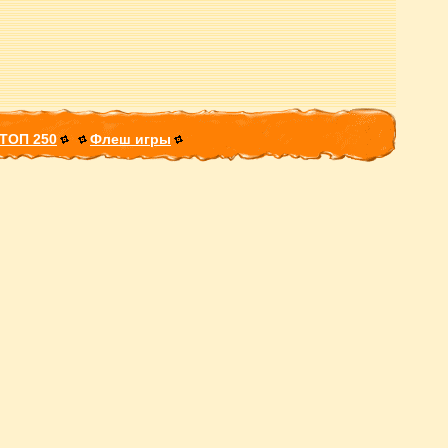
ТОП 250
Флеш игры