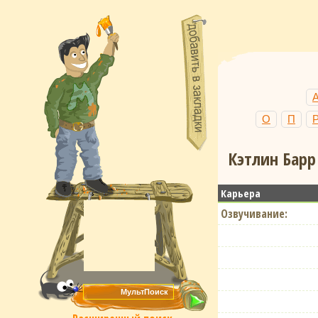
О
П
Кэтлин Барр
Карьера
Озвучивание: