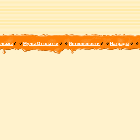
ильмы
МультОткрытки
Интересности
Награды