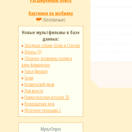
Расширенный поиск
Картинки на мобилку
(бесплатные)
Новые мультфильмы в базе
данных:
Звёздные собаки: Белка и Стрелка
Девять (9)
Облачно, возможны осадки в
виде фрикаделек
Том и Джерри)
Тачки
Космический джэм
Дом монстр
Рождественская история 3D
Возвращение кота
Яблочное зернышко 2
МультОпрос