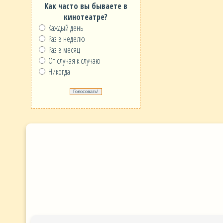
Как часто вы бываете в
кинотеатре?
Каждый день
Раз в неделю
Раз в месяц
От случая к случаю
Никогда