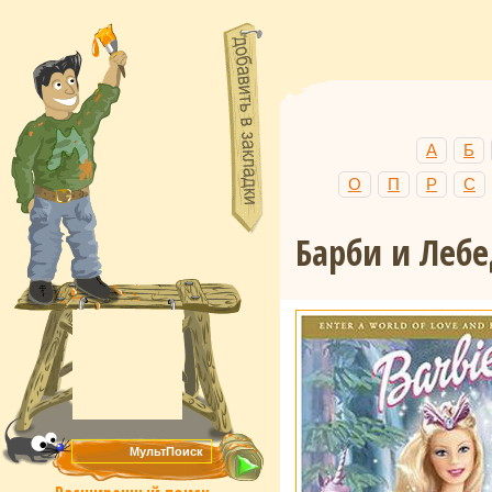
А
Б
О
П
Р
С
Барби и Леб