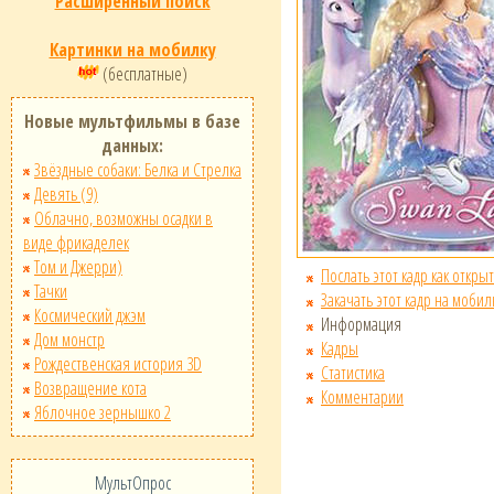
Расширенный поиск
Картинки на мобилку
(бесплатные)
Новые мультфильмы в базе
данных:
Звёздные собаки: Белка и Стрелка
Девять (9)
Облачно, возможны осадки в
виде фрикаделек
Том и Джерри)
Послать этот кадр как открыт
Тачки
Закачать этот кадр на мобил
Космический джэм
Информация
Дом монстр
Кадры
Рождественская история 3D
Статистика
Возвращение кота
Комментарии
Яблочное зернышко 2
МультОпрос