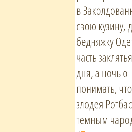
в Заколдованн
свою кузину,
бедняжку Одет
часть заклять
дня, а ночью
понимать, что
злодея Ротбар
темным чаро