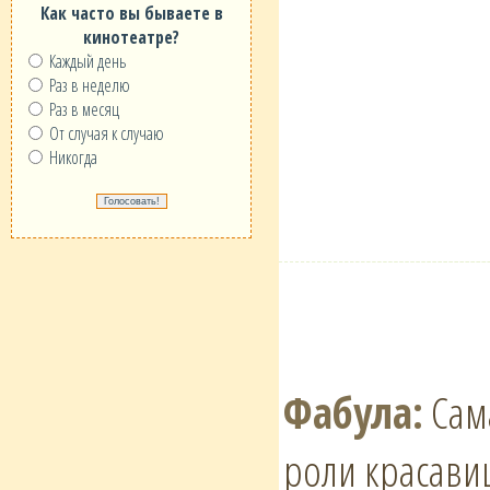
Как часто вы бываете в
кинотеатре?
Каждый день
Раз в неделю
Раз в месяц
От случая к случаю
Никогда
Фабула:
Cама
роли красави