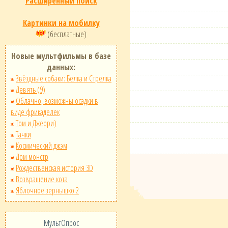
Расширенный поиск
Картинки на мобилку
(бесплатные)
Новые мультфильмы в базе
данных:
Звёздные собаки: Белка и Стрелка
Девять (9)
Облачно, возможны осадки в
виде фрикаделек
Том и Джерри)
Тачки
Космический джэм
Дом монстр
Рождественская история 3D
Возвращение кота
Яблочное зернышко 2
МультОпрос