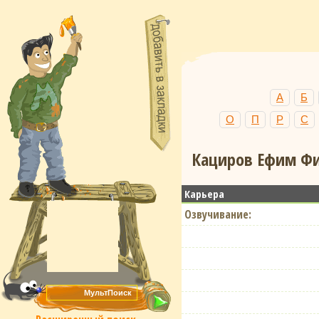
А
Б
О
П
Р
С
Кациров Ефим Фи
Карьера
Озвучивание: