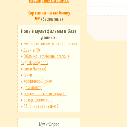
Расширенный поиск
Картинки на мобилку
(бесплатные)
Новые мультфильмы в базе
данных:
Звёздные собаки: Белка и Стрелка
Девять (9)
Облачно, возможны осадки в
виде фрикаделек
Том и Джерри)
Тачки
Космический джэм
Дом монстр
Рождественская история 3D
Возвращение кота
Яблочное зернышко 2
МультОпрос