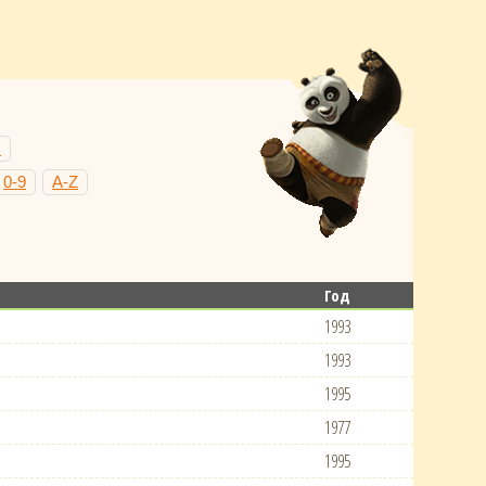
Н
0-9
A-Z
Год
1993
1993
1995
1977
1995