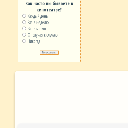
Как часто вы бываете в
кинотеатре?
Каждый день
Раз в неделю
Раз в месяц
От случая к случаю
Никогда