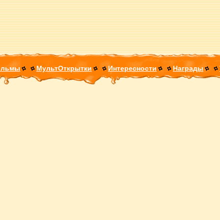
ильмы
МультОткрытки
Интересности
Награды