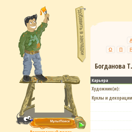
О
П
Богданова Т
Карьера
Художник(и):
Куклы и декорации