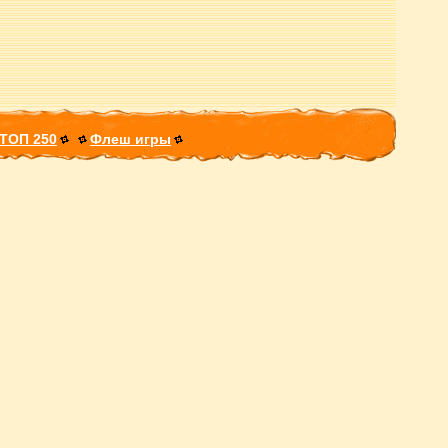
ТОП 250
Флеш игры