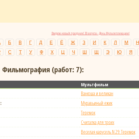
Введем новый праздник! 30 августа - День Мультипликации!
А
Б
В
Г
Д
Е
Ё
Ж
З
И
К
Л
М
Р
С
Т
У
Ф
Х
Ц
Ч
Ш
Щ
Э
Ю
Я
. Фильмография (работ: 7):
Мультфильм
Ванюша и великан
:
Муравьиный ежик
Теремок
Считалка для троих
Веселая карусель N 29: Теремок