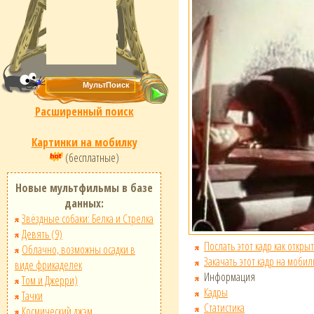
Расширенный поиск
Картинки на мобилку
(бесплатные)
Новые мультфильмы в базе
данных:
Звёздные собаки: Белка и Стрелка
Девять (9)
Послать этот кадр как открыт
Облачно, возможны осадки в
Закачать этот кадр на мобил
виде фрикаделек
Информация
Том и Джерри)
Кадры
Тачки
Статистика
Космический джэм