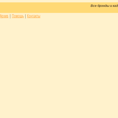
Все брэнды и к
Архив
|
Помощь
|
Контакты