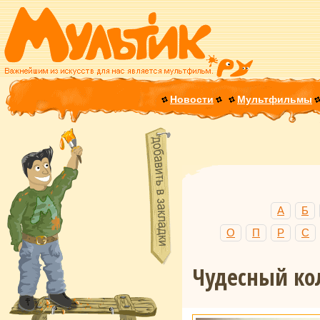
Новости
Мультфильмы
А
Б
О
П
Р
С
Чудесный ко