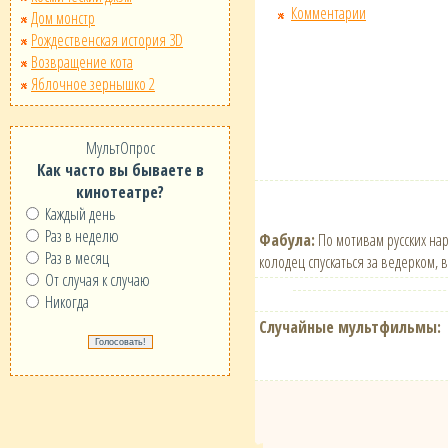
Комментарии
Дом монстр
Рождественская история 3D
Возвращение кота
Яблочное зернышко 2
МультОпрос
Как часто вы бываете в
кинотеатре?
Каждый день
Раз в неделю
Фабула:
По мотивам русских на
Раз в месяц
колодец спускаться за ведерком, 
От случая к случаю
Никогда
Случайные мультфильмы: