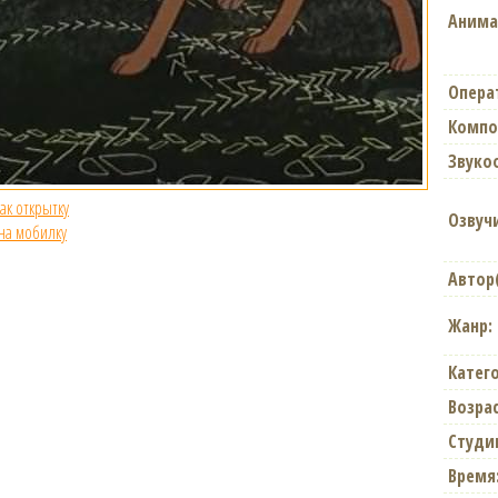
Анима
Опера
Компо
Звуко
как открытку
Озвуч
 на мобилку
Автор
Жанр:
Катег
Возрас
Студи
Время