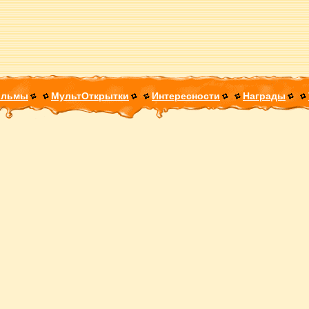
ильмы
МультОткрытки
Интересности
Награды