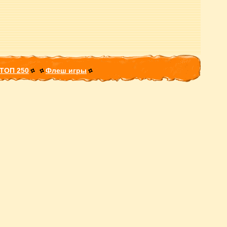
ТОП 250
Флеш игры