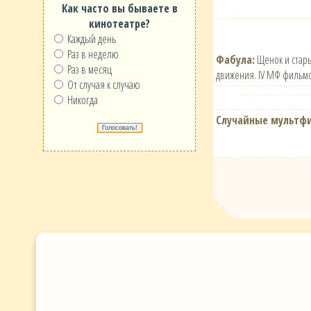
Как часто вы бываете в
кинотеатре?
Каждый день
Раз в неделю
Фабула:
Щенок и стары
Раз в месяц
движения. IV МФ фильмо
От случая к случаю
Никогда
Случайные мультф