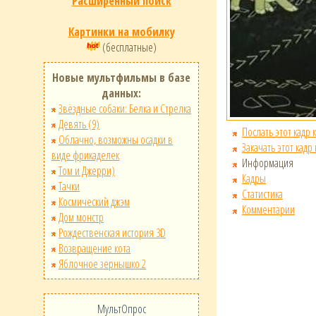
Расширенный поиск
Картинки на мобилку
(бесплатные)
Новые мультфильмы в базе
данных:
Звёздные собаки: Белка и Стрелка
Девять (9)
Послать этот кадр 
Облачно, возможны осадки в
Закачать этот кадр
виде фрикаделек
Информация
Том и Джерри)
Кадры
Тачки
Статистика
Космический джэм
Комментарии
Дом монстр
Рождественская история 3D
Возвращение кота
Яблочное зернышко 2
МультОпрос