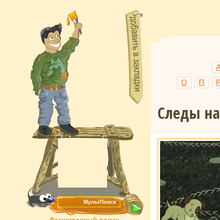
О
П
Следы на