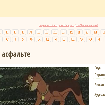
Введем новый праздник! 30 августа - День Мультипликации!
А
Б
В
Г
Д
Е
Ё
Ж
З
И
К
Л
М
Р
С
Т
У
Ф
Х
Ц
Ч
Ш
Щ
Э
Ю
Я
 асфальте
Год:
Страна
Режис
Худож