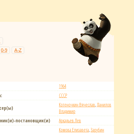
Н
0-9
A-Z
1964
:
СССР
Котеночкин Вячеслав
,
Данилов
сер(ы)
Владимир
ник(и)-постановщик(и)
Аркадьев Лев
Комова Елизавета
,
Зарубин