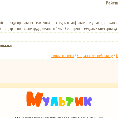
Рейти
й пес ищут пропавшего мальчика. По следам на асфальте они узнают, что маль
в соцстран по охране труда, Будапешт 1967 - Серебряная медаль в категории к
ильмы:
Синяя шапочка
/
Кто расскажет небылицу?
/
М