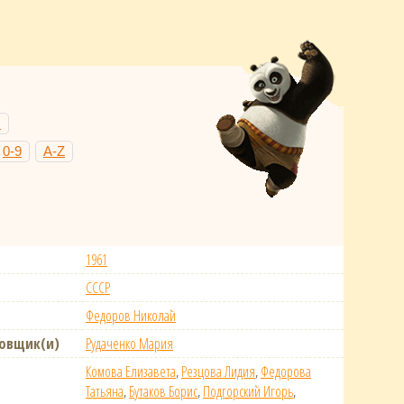
Н
0-9
A-Z
1961
СССР
Федоров Николай
новщик(и)
Рудаченко Мария
Комова Елизавета
,
Резцова Лидия
,
Федорова
Татьяна
,
Бутаков Борис
,
Подгорский Игорь
,