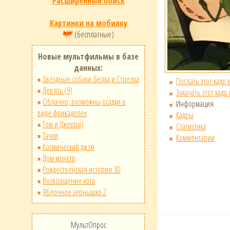
Расширенный поиск
Картинки на мобилку
(бесплатные)
Новые мультфильмы в базе
данных:
Звёздные собаки: Белка и Стрелка
Послать этот кадр 
Девять (9)
Закачать этот кадр
Облачно, возможны осадки в
Информация
виде фрикаделек
Кадры
Том и Джерри)
Статистика
Тачки
Комментарии
Космический джэм
Дом монстр
Рождественская история 3D
Возвращение кота
Яблочное зернышко 2
МультОпрос