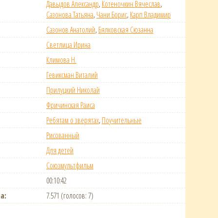
Давыдов Александр
,
Котеночкин Вячеслав
,
Сазонова Татьяна
,
Чани Борис
,
Карп Владимир
Сазонов Анатолий
,
Бялковская Сюзанна
Светлица Ирина
Климова Н.
Гевиксман Виталий
Прилуцкий Николай
Фричинская Раиса
Ребятам о зверятах
,
Поучительные
Рисованный
Для детей
Союзмультфильм
00:10:42
а:
7.571 (голосов: 7)