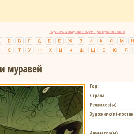
Введем новый праздник! 30 августа - День Мультипликации!
А
Б
В
Г
Д
Е
Ё
Ж
З
И
К
Л
М
Р
С
Т
У
Ф
Х
Ц
Ч
Ш
Щ
Э
Ю
Я
 и муравей
Год:
Страна:
Режиссер(ы)
Художник(и)-поста
Аниматор(ы)