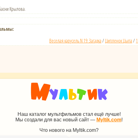
басни Крылова.
ильмы:
Веселая карусель N 19: Загадка
/
Ципленок Цыпа
/
1
Наш каталог мультфильмов стал ещё лучше!
Мы создали для вас новый сайт —
Myltik.com
!
Что нового на Myltik.com?