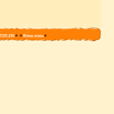
ТОП 250
Флеш игры