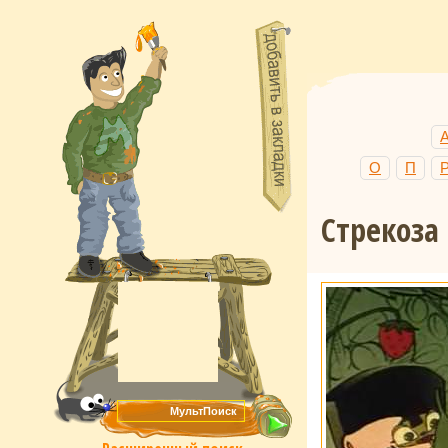
О
П
Стрекоза