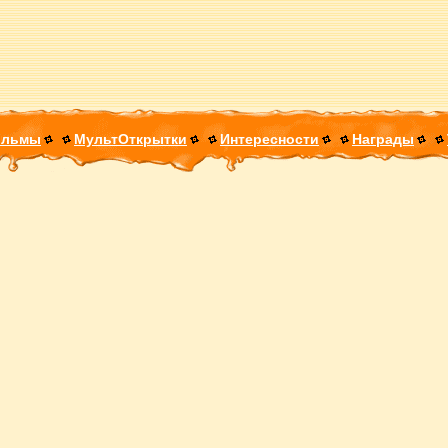
ильмы
МультОткрытки
Интересности
Награды