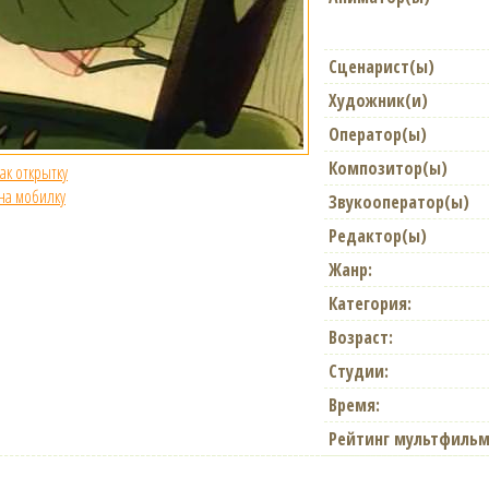
Сценарист(ы)
Художник(и)
Оператор(ы)
Композитор(ы)
как открытку
 на мобилку
Звукооператор(ы)
Редактор(ы)
Жанр:
Категория:
Возраст:
Студии:
Время:
Рейтинг мультфильм