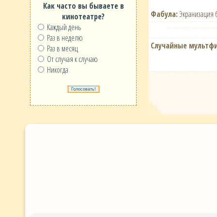
Как часто вы бываете в
Фабула:
Экранизация 
кинотеатре?
Каждый день
Раз в неделю
Случайные мультф
Раз в месяц
От случая к случаю
Никогда