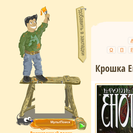
О
П
Крошка Е