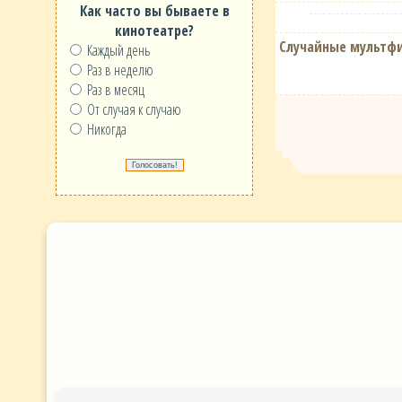
Как часто вы бываете в
кинотеатре?
Случайные мультф
Каждый день
Раз в неделю
Раз в месяц
От случая к случаю
Никогда