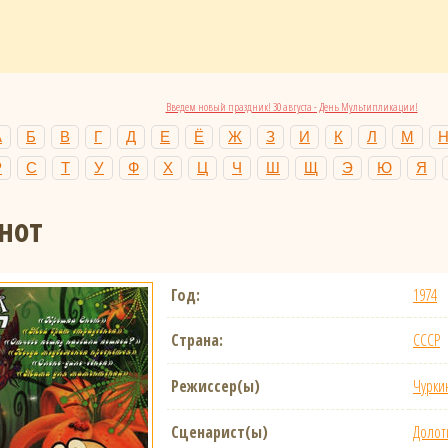
Введем новый праздник! 30 августа - День Мультипликации!
А
Б
В
Г
Д
Е
Ё
Ж
З
И
К
Л
М
Р
С
Т
У
Ф
Х
Ц
Ч
Ш
Щ
Э
Ю
Я
нот
Год:
1974
Страна:
СССР
Режиссер(ы)
Чурки
Сценарист(ы)
Долот