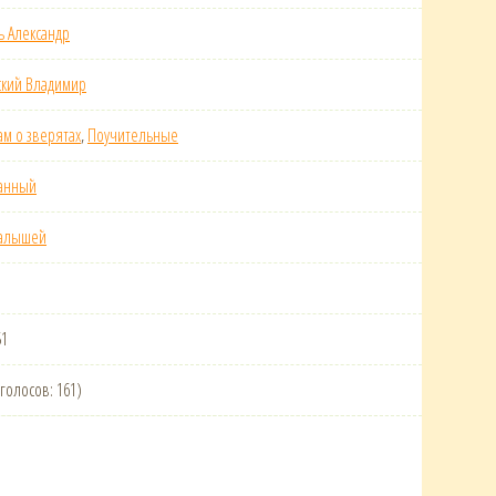
ь Александр
кий Владимир
ам о зверятах
,
Поучительные
анный
алышей
51
(голосов: 161)