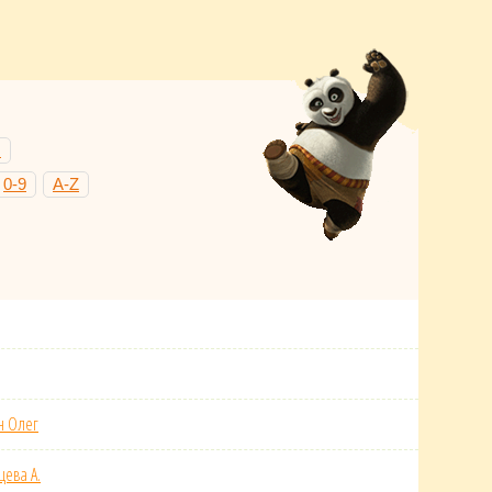
Н
0-9
A-Z
н Олег
цева А.