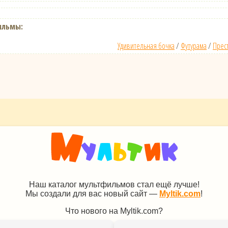
ильмы:
Удивительная бочка
/
Футурама
/
Прес
Наш каталог мультфильмов стал ещё лучше!
Мы создали для вас новый сайт —
Myltik.com
!
Что нового на Myltik.com?