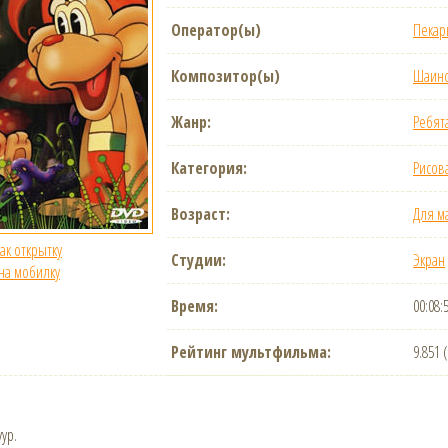
Оператор(ы)
Пекар
Композитор(ы)
Шаинс
Жанр:
Ребят
Категория:
Рисов
Возраст:
Для м
как открытку
Студии:
Экран
 на мобилку
Время:
00:08:
Рейтинг мультфильма:
9.851 
ур.