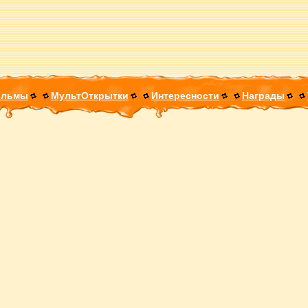
ильмы
МультОткрытки
Интересности
Награды