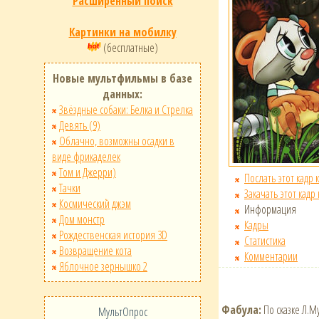
Расширенный поиск
Картинки на мобилку
(бесплатные)
Новые мультфильмы в базе
данных:
Звёздные собаки: Белка и Стрелка
Девять (9)
Облачно, возможны осадки в
виде фрикаделек
Том и Джерри)
Послать этот кадр 
Тачки
Закачать этот кадр
Космический джэм
Информация
Дом монстр
Кадры
Рождественская история 3D
Статистика
Возвращение кота
Комментарии
Яблочное зернышко 2
Фабула:
По сказке Л.Му
МультОпрос