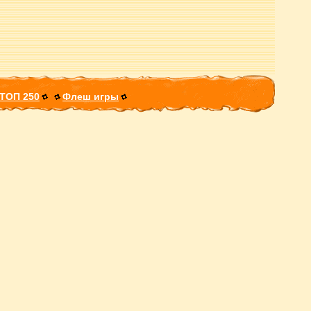
ТОП 250
Флеш игры