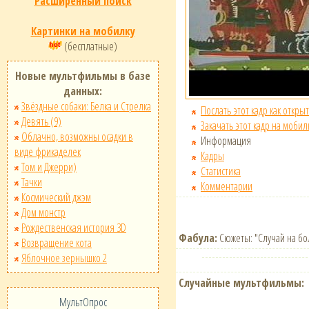
Расширенный поиск
Картинки на мобилку
(бесплатные)
Новые мультфильмы в базе
данных:
Звёздные собаки: Белка и Стрелка
Послать этот кадр как открыт
Девять (9)
Закачать этот кадр на мобил
Облачно, возможны осадки в
Информация
виде фрикаделек
Кадры
Том и Джерри)
Статистика
Тачки
Комментарии
Космический джэм
Дом монстр
Рождественская история 3D
Фабула:
Сюжеты: "Случай на бол
Возвращение кота
Яблочное зернышко 2
Случайные мультфильмы:
МультОпрос