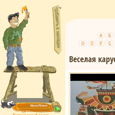
А
Б
О
П
Р
С
Веселая кару