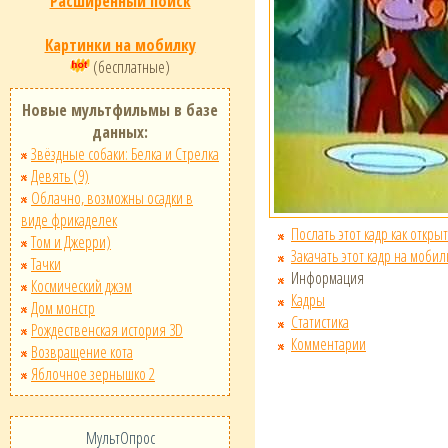
Расширенный поиск
Картинки на мобилку
(бесплатные)
Новые мультфильмы в базе
данных:
Звёздные собаки: Белка и Стрелка
Девять (9)
Облачно, возможны осадки в
виде фрикаделек
Послать этот кадр как открыт
Том и Джерри)
Закачать этот кадр на мобил
Тачки
Информация
Космический джэм
Кадры
Дом монстр
Статистика
Рождественская история 3D
Комментарии
Возвращение кота
Яблочное зернышко 2
МультОпрос