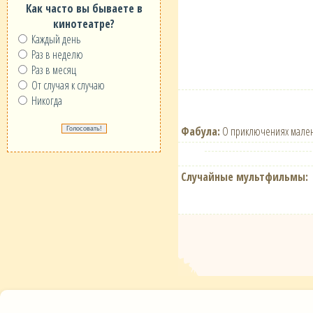
Как часто вы бываете в
кинотеатре?
Каждый день
Раз в неделю
Раз в месяц
От случая к случаю
Никогда
Фабула:
О приключениях мален
Случайные мультфильмы: