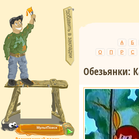
А
Б
О
П
Р
С
Обезьянки: К