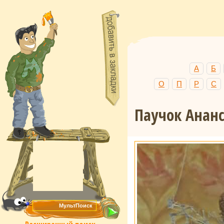
А
Б
О
П
Р
С
Паучок Анан