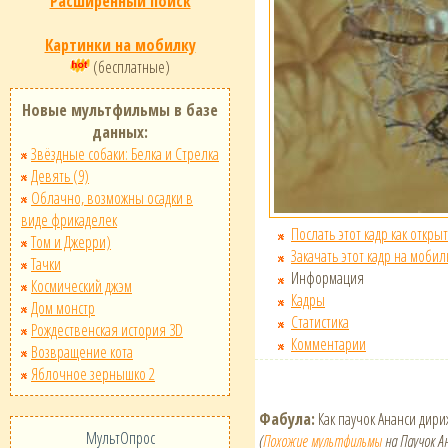
Расширенный поиск
Картинки на мобилку
(бесплатные)
Новые мультфильмы в базе
данных:
Звёздные собаки: Белка и Стрелка
Девять (9)
Облачно, возможны осадки в
виде фрикаделек
Послать этот кадр как открыт
Том и Джерри)
Закачать этот кадр на мобил
Тачки
Информация
Космический джэм
Кадры
Дом монстр
Статистика
Рождественская история 3D
Комментарии
Возвращение кота
Яблочное зернышко 2
Фабула:
Как паучок Ананси дир
МультОпрос
(
Похожие мультфильмы
на Паучок А