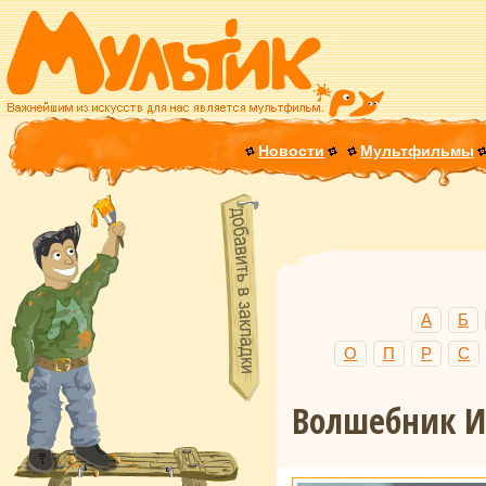
Новости
Мультфильмы
А
Б
О
П
Р
С
Волшебник И