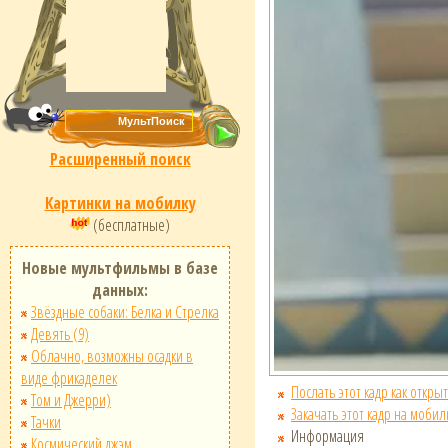
Расширенный поиск
Картинки на мобилку
(бесплатные)
Новые мультфильмы в базе
данных:
Звёздные собаки: Белка и Стрелка
Девять (9)
Облачно, возможны осадки в
виде фрикаделек
Послать этот кадр как открыт
Том и Джерри)
Закачать этот кадр на мобил
Тачки
Информация
Космический джэм