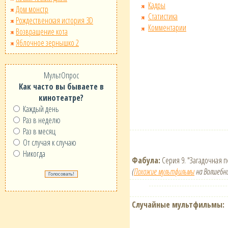
Кадры
Дом монстр
Статистика
Рождественская история 3D
Комментарии
Возвращение кота
Яблочное зернышко 2
МультОпрос
Как часто вы бываете в
кинотеатре?
Каждый день
Раз в неделю
Раз в месяц
От случая к случаю
Никогда
Фабула:
Серия 9. "Загадочная п
(
Похожие мультфильмы
на Волшебни
Случайные мультфильмы: