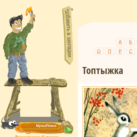
А
Б
О
П
Р
С
Топтыжка