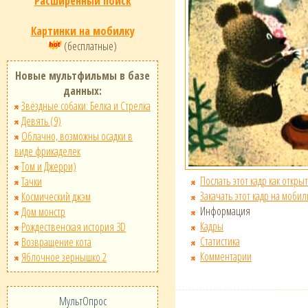
Расширенный поиск
Картинки на мобилку
(бесплатные)
Новые мультфильмы в базе
данных:
Звёздные собаки: Белка и Стрелка
Девять (9)
Облачно, возможны осадки в
виде фрикаделек
Том и Джерри)
Послать этот кадр как открыт
Тачки
Закачать этот кадр на мобил
Космический джэм
Информация
Дом монстр
Кадры
Рождественская история 3D
Статистика
Возвращение кота
Комментарии
Яблочное зернышко 2
МультОпрос