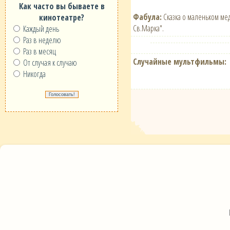
Как часто вы бываете в
Фабула:
Сказка о маленьком ме
кинотеатре?
Св.Марка".
Каждый день
Раз в неделю
Раз в месяц
Случайные мультфильмы:
От случая к случаю
Никогда