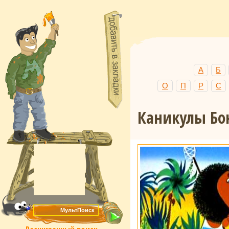
А
Б
О
П
Р
С
Каникулы Б