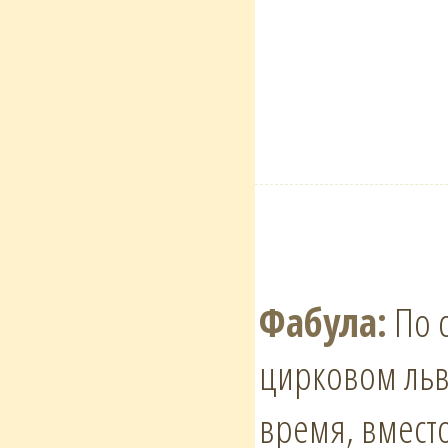
Фабула:
По 
цирковом льве
время, вмест