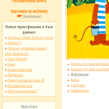
Расширенный поиск
Картинки на мобилку
(бесплатные)
Новые мультфильмы в базе
данных:
Звёздные собаки: Белка и Стрелка
Девять (9)
Облачно, возможны осадки в
виде фрикаделек
Том и Джерри)
Послать этот кадр как открыт
Тачки
Закачать этот кадр на мобил
Космический джэм
Информация
Дом монстр
Кадры
Рождественская история 3D
Статистика
Возвращение кота
Комментарии
Яблочное зернышко 2
МультОпрос