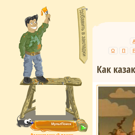
О
П
Как каза