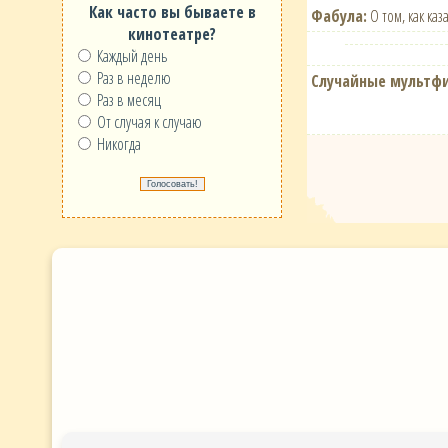
Как часто вы бываете в
Фабула:
О том, как каз
кинотеатре?
Каждый день
Раз в неделю
Случайные мультф
Раз в месяц
От случая к случаю
Никогда