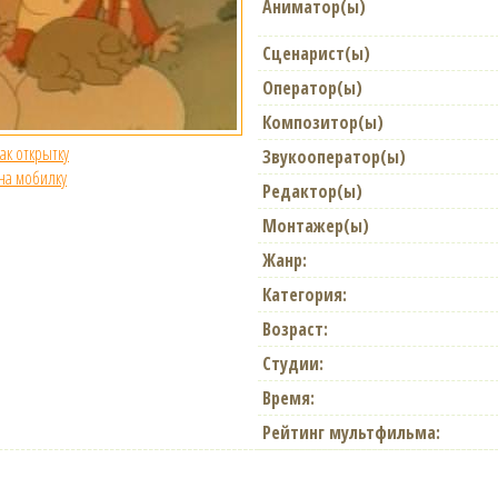
Аниматор(ы)
Сценарист(ы)
Оператор(ы)
Композитор(ы)
как открытку
Звукооператор(ы)
 на мобилку
Редактор(ы)
Монтажер(ы)
Жанр:
Категория:
Возраст:
Студии:
Время:
Рейтинг мультфильма: