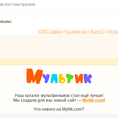
аки злого пана проучили.
ильмы:
КОАПП: Симбиоз
/
На задней парте (Выпуск 3)
/
Футура
Наш каталог мультфильмов стал ещё лучше!
Мы создали для вас новый сайт —
Myltik.com
!
Что нового на Myltik.com?