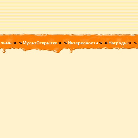
ильмы
МультОткрытки
Интересности
Награды