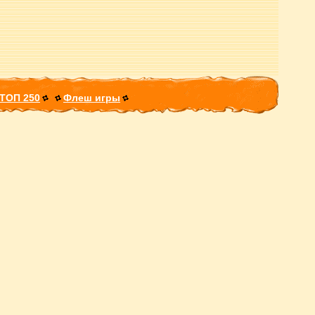
ТОП 250
Флеш игры