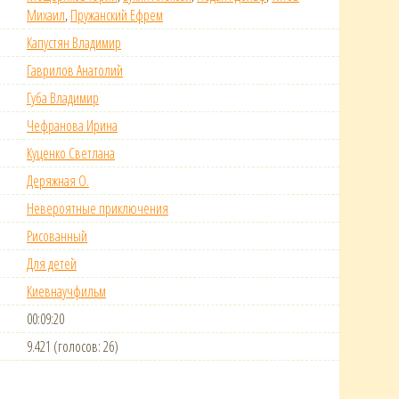
Михаил
,
Пружанский Ефрем
Капустян Владимир
Гаврилов Анатолий
Губа Владимир
Чефранова Ирина
Куценко Светлана
Деряжная О.
Невероятные приключения
Рисованный
Для детей
Киевнаучфильм
00:09:20
9.421 (голосов: 26)