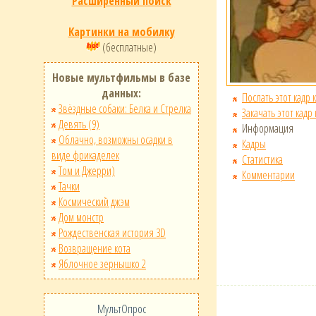
Расширенный поиск
Картинки на мобилку
(бесплатные)
Новые мультфильмы в базе
данных:
Послать этот кадр 
Звёздные собаки: Белка и Стрелка
Закачать этот кадр
Девять (9)
Информация
Облачно, возможны осадки в
Кадры
виде фрикаделек
Статистика
Том и Джерри)
Комментарии
Тачки
Космический джэм
Дом монстр
Рождественская история 3D
Возвращение кота
Яблочное зернышко 2
МультОпрос