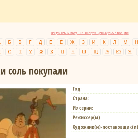
Введем новый праздник! 30 августа - День Мультипликации!
А
Б
В
Г
Д
Е
Ё
Ж
З
И
К
Л
М
Р
С
Т
У
Ф
Х
Ц
Ч
Ш
Щ
Э
Ю
Я
ки соль покупали
Год:
Страна:
Из серии:
Режиссер(ы)
Художник(и)-постановщик(и