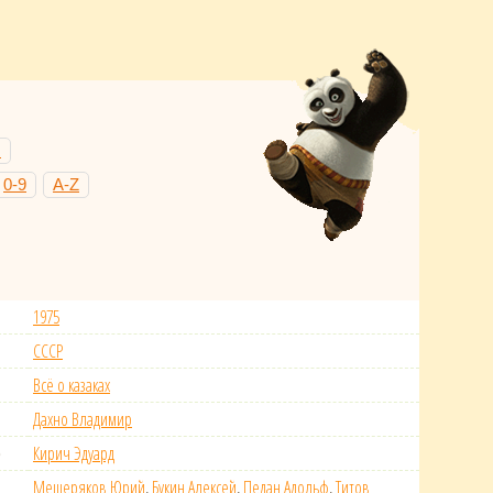
Н
0-9
A-Z
1975
СССР
Всё о казаках
Дахно Владимир
)
Кирич Эдуард
Мещеряков Юрий
,
Букин Алексей
,
Педан Адольф
,
Титов