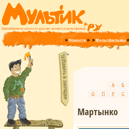
Новости
Мультфильмы
А
Б
О
П
Р
С
Мартынко