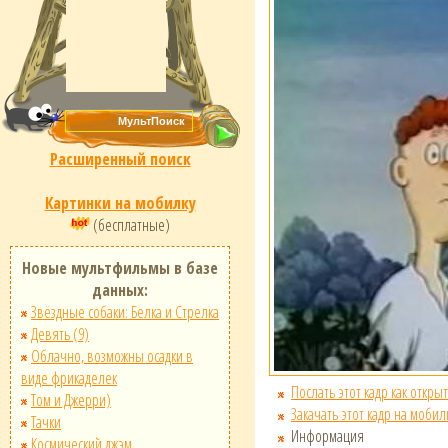
Расширенный поиск
Картинки на мобилку
(бесплатные)
Новые мультфильмы в базе
данных:
Звёздные собаки: Белка и Стрелка
Девять (9)
Облачно, возможны осадки в
виде фрикаделек
Послать этот кадр как открыт
Том и Джерри)
Закачать этот кадр на мобил
Тачки
Информация
Космический джэм