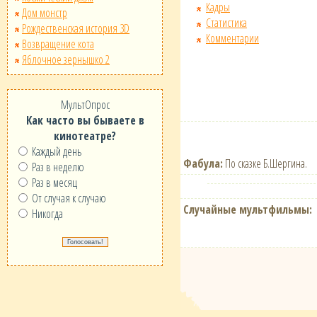
Кадры
Дом монстр
Статистика
Рождественская история 3D
Комментарии
Возвращение кота
Яблочное зернышко 2
МультОпрос
Как часто вы бываете в
кинотеатре?
Каждый день
Фабула:
По сказке Б.Шергина.
Раз в неделю
Раз в месяц
От случая к случаю
Случайные мультфильмы:
Никогда