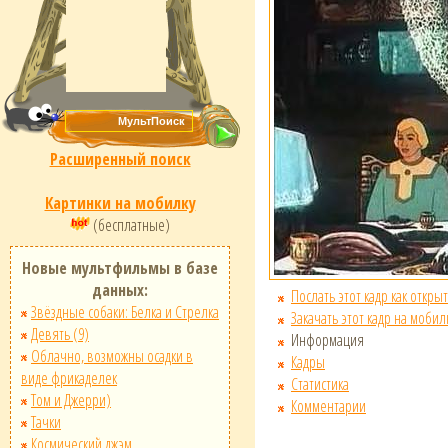
Расширенный поиск
Картинки на мобилку
(бесплатные)
Новые мультфильмы в базе
данных:
Послать этот кадр как открыт
Звёздные собаки: Белка и Стрелка
Закачать этот кадр на мобил
Девять (9)
Информация
Облачно, возможны осадки в
Кадры
виде фрикаделек
Статистика
Том и Джерри)
Комментарии
Тачки
Космический джэм