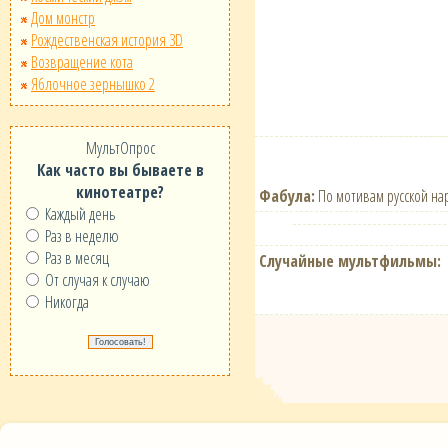
Дом монстр
Рождественская история 3D
Возвращение кота
Яблочное зернышко 2
МультОпрос
Как часто вы бываете в
кинотеатре?
Фабула:
По мотивам русской нар
Каждый день
Раз в неделю
Раз в месяц
Случайные мультфильмы:
От случая к случаю
Никогда