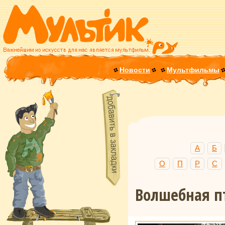
Новости
Мультфильмы
А
Б
О
П
Р
С
Волшебная п