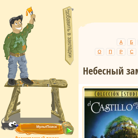
А
Б
О
П
Р
С
Небесный за