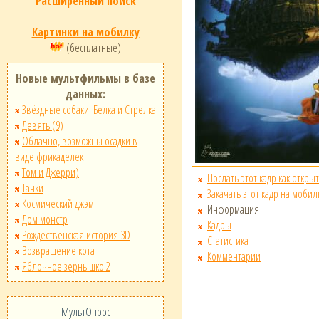
Расширенный поиск
Картинки на мобилку
(бесплатные)
Новые мультфильмы в базе
данных:
Звёздные собаки: Белка и Стрелка
Девять (9)
Облачно, возможны осадки в
виде фрикаделек
Том и Джерри)
Послать этот кадр как открыт
Тачки
Закачать этот кадр на мобил
Космический джэм
Информация
Дом монстр
Кадры
Рождественская история 3D
Статистика
Возвращение кота
Комментарии
Яблочное зернышко 2
МультОпрос