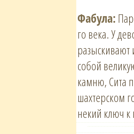
Фабула:
Пара
го века. У де
разыскивают и
собой великую
камню, Сита п
шахтерском го
некий ключ к 