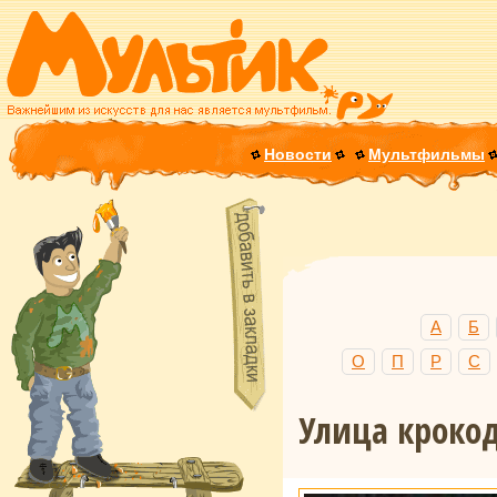
Новости
Мультфильмы
А
Б
О
П
Р
С
Улица кроко