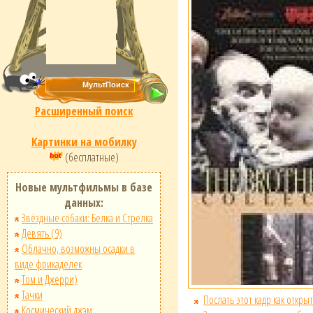
Расширенный поиск
Картинки на мобилку
(бесплатные)
Новые мультфильмы в базе
данных:
Звёздные собаки: Белка и Стрелка
Девять (9)
Облачно, возможны осадки в
виде фрикаделек
Том и Джерри)
Тачки
Послать этот кадр как открыт
Космический джэм