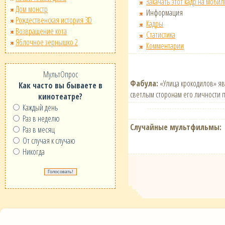
Закачать этот кадр на мобил
Дом монстр
Информация
Рождественская история 3D
Кадры
Возвращение кота
Статистика
Яблочное зернышко 2
Комментарии
МультОпрос
Фабула:
«Улица крокодилов» яв
Как часто вы бываете в
светлым сторонам его личности п
кинотеатре?
Каждый день
Раз в неделю
Случайные мультфильмы:
Раз в месяц
От случая к случаю
Никогда