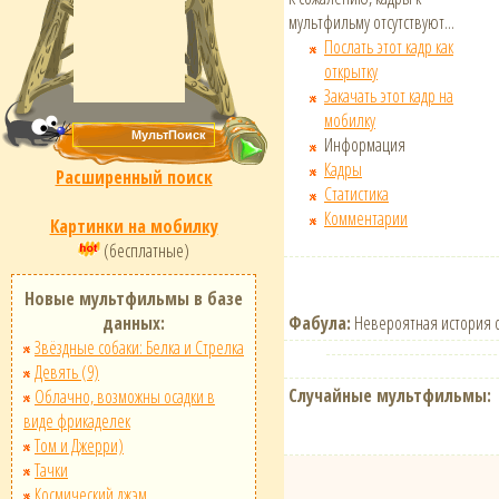
мультфильму отсутствуют...
Послать этот кадр как
открытку
Закачать этот кадр на
мобилку
Информация
Кадры
Расширенный поиск
Статистика
Комментарии
Картинки на мобилку
(бесплатные)
Новые мультфильмы в базе
Фабула:
Невероятная история 
данных:
Звёздные собаки: Белка и Стрелка
Девять (9)
Случайные мультфильмы:
Облачно, возможны осадки в
виде фрикаделек
Том и Джерри)
Тачки
Космический джэм