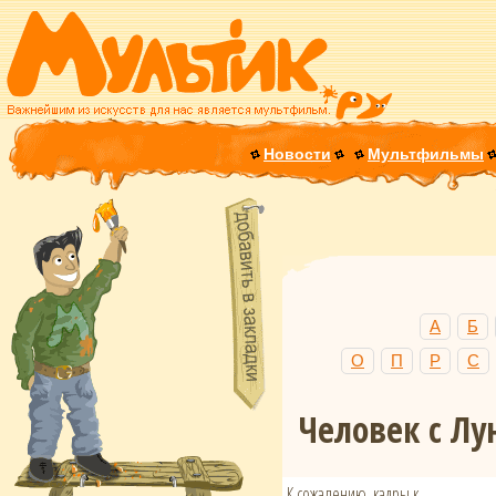
Новости
Мультфильмы
А
Б
О
П
Р
С
Человек с Л
К сожалению, кадры к