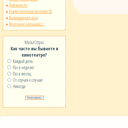
Дом монстр
Рождественская история 3D
Возвращение кота
Яблочное зернышко 2
МультОпрос
Как часто вы бываете в
кинотеатре?
Каждый день
Раз в неделю
Раз в месяц
От случая к случаю
Никогда