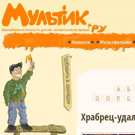
Новости
Мультфильмы
А
Б
О
П
Р
С
Храбрец-уда