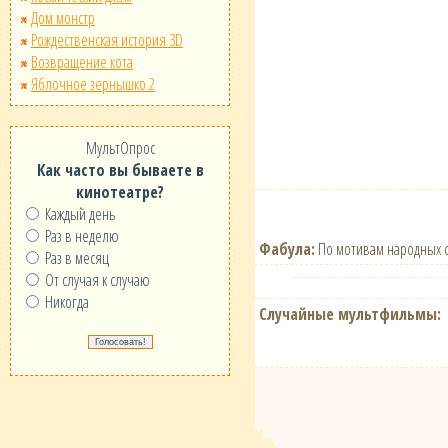
Дом монстр
Рождественская история 3D
Возвращение кота
Яблочное зернышко 2
МультОпрос
Как часто вы бываете в
кинотеатре?
Каждый день
Раз в неделю
Фабула:
По мотивам народных с
Раз в месяц
От случая к случаю
Никогда
Случайные мультфильмы: