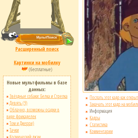
Расширенный поиск
Картинки на мобилку
(бесплатные)
Новые мультфильмы в базе
данных:
Звёздные собаки: Белка и Стрелка
Послать этот кадр как открыт
Девять (9)
Закачать этот кадр на мобил
Облачно, возможны осадки в
Информация
виде фрикаделек
Кадры
Том и Джерри)
Статистика
Тачки
Комментарии
Космический джэм