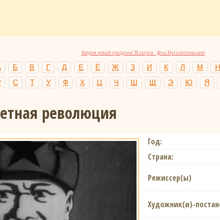
Введем новый праздник! 30 августа - День Мультипликации!
А
Б
В
Г
Д
Е
Ё
Ж
З
И
К
Л
М
Р
С
Т
У
Ф
Х
Ц
Ч
Ш
Щ
Э
Ю
Я
етная революция
Год:
Страна:
Режиссер(ы)
Художник(и)-поста