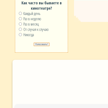
Как часто вы бываете в
кинотеатре?
Каждый день
Раз в неделю
Раз в месяц
От случая к случаю
Никогда