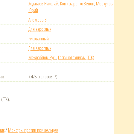
Ходатаев Николай
,
Комиссаренко Зенон
,
Меркулов
Юрий
Алексеев В.
Для взрослых
Рисованный
Для взрослых
Межрабпом-Русь
,
Госкинотехникум (ГТК)
а:
7.428 (голосов: 7)
(ГТК).
ник
/
Монстры против пришельцев