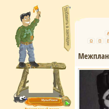
О
П
Межплан