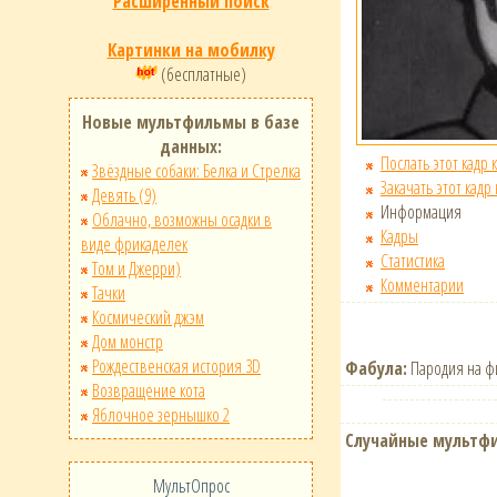
Расширенный поиск
Картинки на мобилку
(бесплатные)
Новые мультфильмы в базе
данных:
Послать этот кадр 
Звёздные собаки: Белка и Стрелка
Закачать этот кадр
Девять (9)
Информация
Облачно, возможны осадки в
Кадры
виде фрикаделек
Статистика
Том и Джерри)
Комментарии
Тачки
Космический джэм
Дом монстр
Рождественская история 3D
Фабула:
Пародия на фи
Возвращение кота
Яблочное зернышко 2
Случайные мультф
МультОпрос