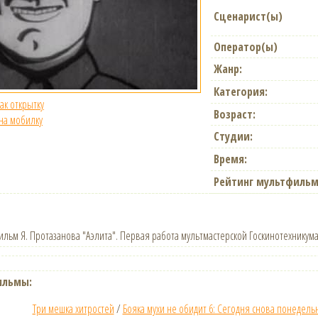
Сценарист(ы)
Оператор(ы)
Жанр:
Категория:
как открытку
Возраст:
 на мобилку
Студии:
Время:
Рейтинг мультфильм
льм Я. Протазанова "Аэлита". Первая работа мультмастерской Госкинотехникума 
ильмы:
Три мешка хитростей
/
Бояка мухи не обидит 6: Сегодня снова понедель