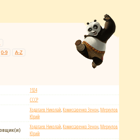
Н
0-9
A-Z
1924
СССР
Ходатаев Николай
,
Комиссаренко Зенон
,
Меркулов
Юрий
Ходатаев Николай
,
Комиссаренко Зенон
,
Меркулов
новщик(и)
Юрий