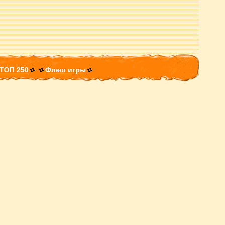
ТОП 250
Флеш игры