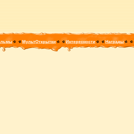
ильмы
МультОткрытки
Интересности
Награды