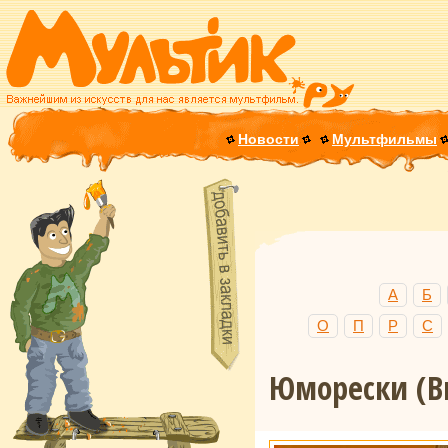
Новости
Мультфильмы
А
Б
О
П
Р
С
Юморески (В