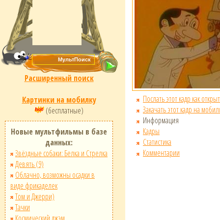
Расширенный поиск
Послать этот кадр как открыт
Картинки на мобилку
Закачать этот кадр на мобил
(бесплатные)
Информация
Кадры
Новые мультфильмы в базе
Статистика
данных:
Комментарии
Звёздные собаки: Белка и Стрелка
Девять (9)
Облачно, возможны осадки в
виде фрикаделек
Том и Джерри)
Тачки
Космический джэм