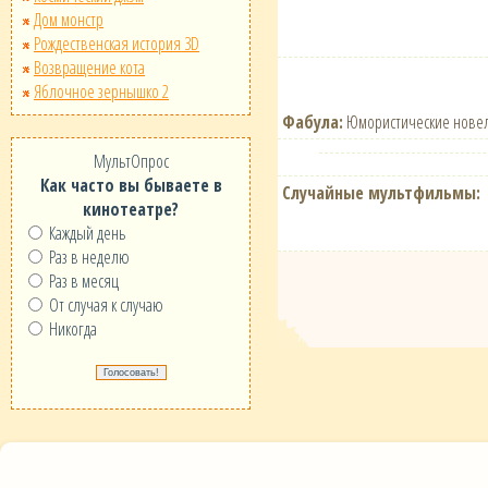
Дом монстр
Рождественская история 3D
Возвращение кота
Яблочное зернышко 2
Фабула:
Юмористические новел
МультОпрос
Как часто вы бываете в
Случайные мультфильмы:
кинотеатре?
Каждый день
Раз в неделю
Раз в месяц
От случая к случаю
Никогда