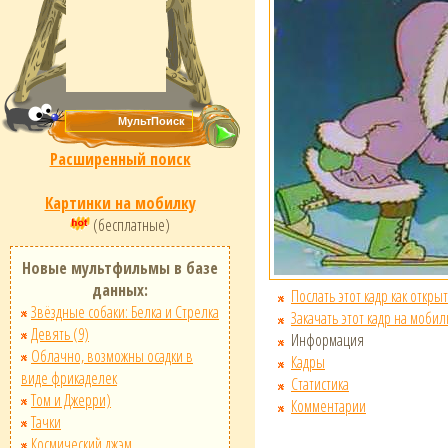
Расширенный поиск
Картинки на мобилку
(бесплатные)
Новые мультфильмы в базе
данных:
Послать этот кадр как открыт
Звёздные собаки: Белка и Стрелка
Закачать этот кадр на мобил
Девять (9)
Информация
Облачно, возможны осадки в
Кадры
виде фрикаделек
Статистика
Том и Джерри)
Комментарии
Тачки
Космический джэм