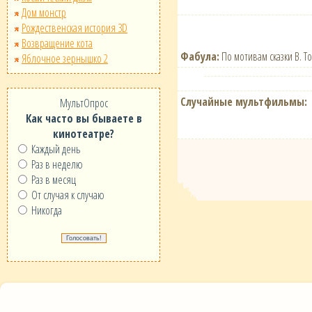
Дом монстр
Рождественская история 3D
Возвращение кота
Фабула:
По мотивам сказки В. Т
Яблочное зернышко 2
Случайные мультфильмы:
МультОпрос
Как часто вы бываете в
кинотеатре?
Каждый день
Раз в неделю
Раз в месяц
От случая к случаю
Никогда