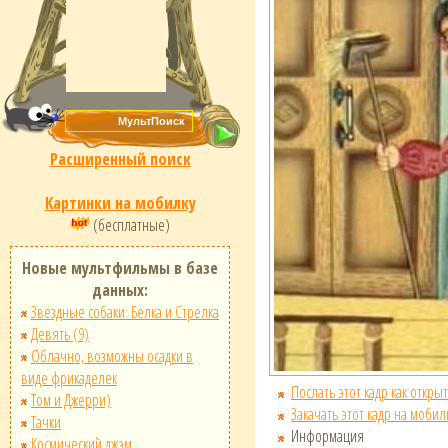
Расширенный поиск
Картинки на мобилку
(бесплатные)
Новые мультфильмы в базе
данных:
Звёздные собаки: Белка и Стрелка
Девять (9)
Облачно, возможны осадки в
виде фрикаделек
Послать этот кадр как открыт
Том и Джерри)
Закачать этот кадр на мобил
Тачки
Информация
Космический джэм