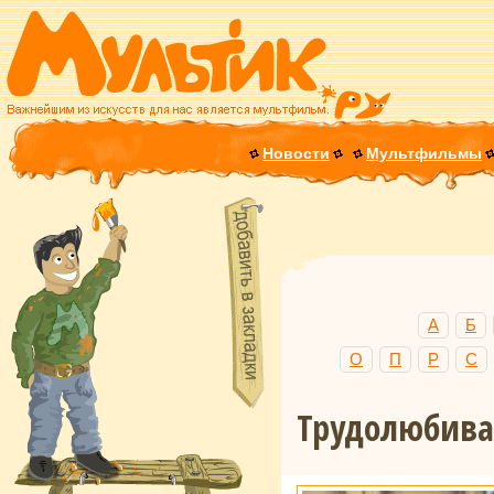
Новости
Мультфильмы
А
Б
О
П
Р
С
Трудолюбива