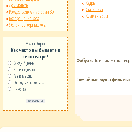
Кадры
Дом монстр
Статистика
Рождественская история 3D
Комментарии
Возвращение кота
Яблочное зернышко 2
МультОпрос
Как часто вы бываете в
кинотеатре?
Фабула:
По мотивам стихотвор
Каждый день
Раз в неделю
Раз в месяц
Случайные мультфильмы:
От случая к случаю
Никогда