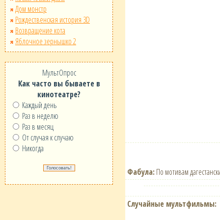
Дом монстр
Рождественская история 3D
Возвращение кота
Яблочное зернышко 2
МультОпрос
Как часто вы бываете в
кинотеатре?
Каждый день
Раз в неделю
Раз в месяц
От случая к случаю
Никогда
Фабула:
По мотивам дагестански
Случайные мультфильмы: