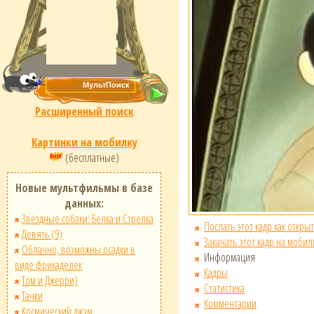
Расширенный поиск
Картинки на мобилку
(бесплатные)
Новые мультфильмы в базе
данных:
Звёздные собаки: Белка и Стрелка
Послать этот кадр как открыт
Девять (9)
Закачать этот кадр на мобил
Облачно, возможны осадки в
Информация
виде фрикаделек
Кадры
Том и Джерри)
Статистика
Тачки
Комментарии
Космический джэм