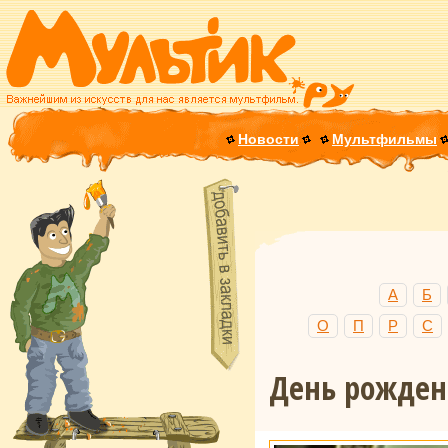
Новости
Мультфильмы
А
Б
О
П
Р
С
День рожде