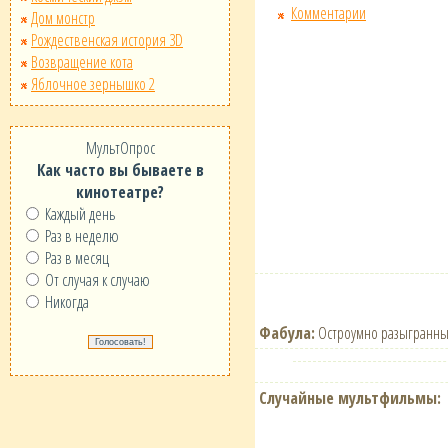
Комментарии
Дом монстр
Рождественская история 3D
Возвращение кота
Яблочное зернышко 2
МультОпрос
Как часто вы бываете в
кинотеатре?
Каждый день
Раз в неделю
Раз в месяц
От случая к случаю
Никогда
Фабула:
Остроумно разыгранный
Случайные мультфильмы: