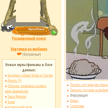
Расширенный поиск
Картинки на мобилку
(бесплатные)
Новые мультфильмы в базе
данных:
Звёздные собаки: Белка и Стрелка
Девять (9)
Послать этот кадр как открыт
Облачно, возможны осадки в
Закачать этот кадр на мобил
виде фрикаделек
Информация
Том и Джерри)
Кадры
Тачки
Статистика
Космический джэм