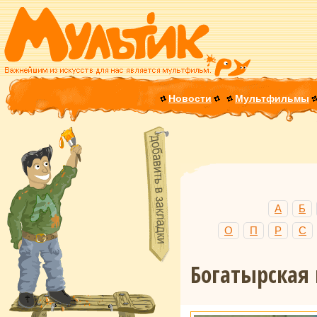
Новости
Мультфильмы
А
Б
О
П
Р
С
Богатырская