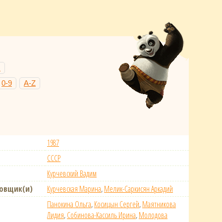
Н
0-9
A-Z
1987
СССР
Курчевский Вадим
новщик(и)
Курчевская Марина
,
Мелик-Саркисян Аркадий
Панокина Ольга
,
Косицын Сергей
,
Маятникова
Лидия
,
Собинова-Кассиль Ирина
,
Молодова