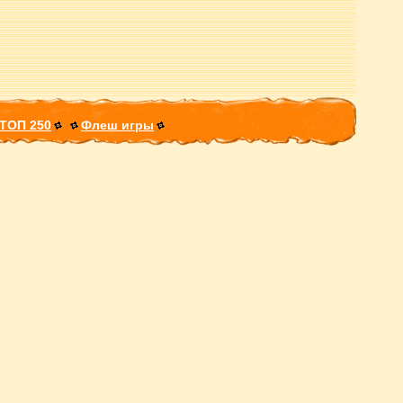
ТОП 250
Флеш игры