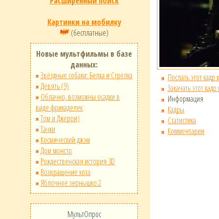
Расширенный поиск
Картинки на мобилку
(бесплатные)
Новые мультфильмы в базе
данных:
Звёздные собаки: Белка и Стрелка
Послать этот кадр 
Девять (9)
Закачать этот кадр
Облачно, возможны осадки в
Информация
виде фрикаделек
Кадры
Том и Джерри)
Статистика
Тачки
Комментарии
Космический джэм
Дом монстр
Рождественская история 3D
Возвращение кота
Яблочное зернышко 2
МультОпрос