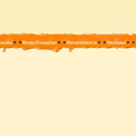
ильмы
МультОткрытки
Интересности
Награды