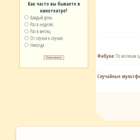
Как часто вы бываете в
кинотеатре?
Каждый день
Раз в неделю
Раз в месяц
От случая к случаю
Никогда
Фабула:
По мотивам од
Случайные мультф