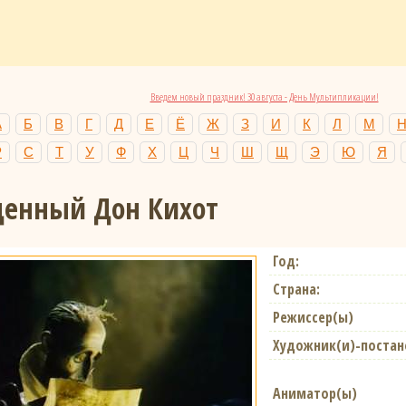
Введем новый праздник! 30 августа - День Мультипликации!
А
Б
В
Г
Д
Е
Ё
Ж
З
И
К
Л
М
Р
С
Т
У
Ф
Х
Ц
Ч
Ш
Щ
Э
Ю
Я
денный Дон Кихот
Год:
Страна:
Режиссер(ы)
Художник(и)-поста
Аниматор(ы)