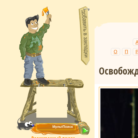
О
П
Освобож