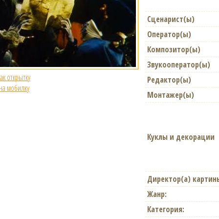
Сценарист(ы)
Оператор(ы)
Композитор(ы)
Звукооператор(ы)
как открытку
Редактор(ы)
 на мобилку
Монтажер(ы)
Куклы и декорации
Директор(а) картин
Жанр:
Категория: