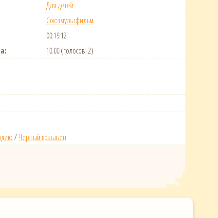
Для детей
Союзмультфильм
00:19:12
а:
10.00 (голосов: 2)
Индию
/
Черный красавец