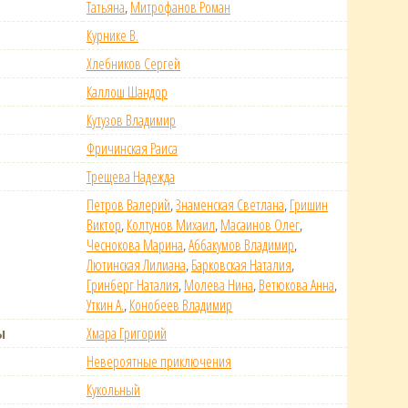
Татьяна
,
Митрофанов Роман
Курнике В.
Хлебников Сергей
Каллош Шандор
Кутузов Владимир
Фричинская Раиса
Трещева Надежда
Петров Валерий
,
Знаменская Светлана
,
Гришин
Виктор
,
Колтунов Михаил
,
Масаинов Олег
,
Чеснокова Марина
,
Аббакумов Владимир
,
Лютинская Лилиана
,
Барковская Наталия
,
Гринберг Наталия
,
Молева Нина
,
Ветюкова Анна
,
Уткин А.
,
Конобеев Владимир
ы
Хмара Григорий
Невероятные приключения
Кукольный