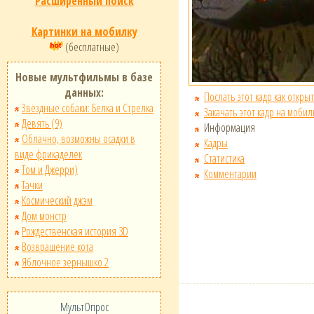
Расширенный поиск
Картинки на мобилку
(бесплатные)
Новые мультфильмы в базе
данных:
Послать этот кадр как открыт
Звёздные собаки: Белка и Стрелка
Закачать этот кадр на мобил
Девять (9)
Информация
Облачно, возможны осадки в
Кадры
виде фрикаделек
Статистика
Том и Джерри)
Комментарии
Тачки
Космический джэм
Дом монстр
Рождественская история 3D
Возвращение кота
Яблочное зернышко 2
МультОпрос