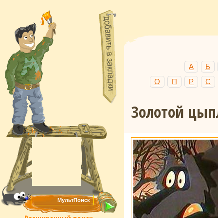
А
Б
О
П
Р
С
Золотой цып