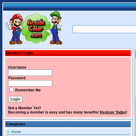
Members Login
Username
Password
Remember Me
Not a Member Yet?
Becoming a member is easy and has many benefits!
Register Today
!
Categories
Home