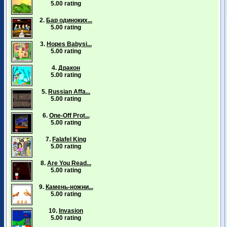
5.00 rating
2.
Бар одиноких...
5.00 rating
3.
Hopes Babysi...
5.00 rating
4.
Дракон
5.00 rating
5.
Russian Affa...
5.00 rating
6.
One-Off Prot...
5.00 rating
7.
Falafel King
5.00 rating
8.
Are You Read...
5.00 rating
9.
Камень-ножни...
5.00 rating
10.
Invasion
5.00 rating