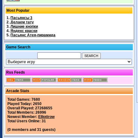
Most Popular
1.
Пасьянсы 3
2.
Делаем тату
3.
Лишние кнопки
4.
Яндекс краски
5.
Пасьянс Атея-пирамида
Game Search
Rss Feeds
Arcade Stats
Total Games: 7680
Played Today: 2650
Overall Played: 27268655
Total Members: 26996
Newest Member:
Elliottrow
Total Users Online: 31
(0 members and 31 guests)