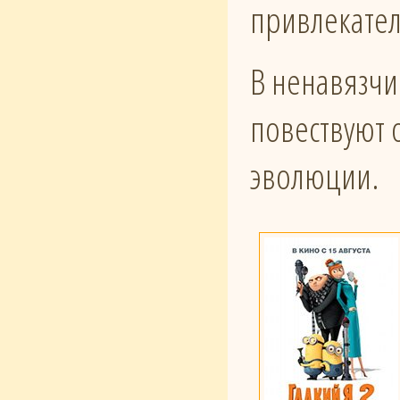
привлекател
В ненавязчи
повествуют о
эволюции.