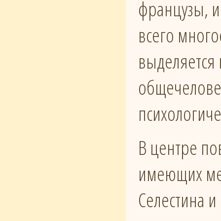
французы, и
всего много
выделяется 
общечеловеч
психологиче
В центре по
имеющих ме
Селестина и