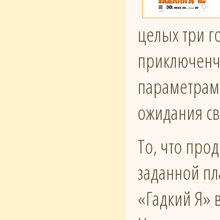
целых три г
приключенче
параметрам 
ожидания св
То, что про
заданной пла
«Гадкий Я» 