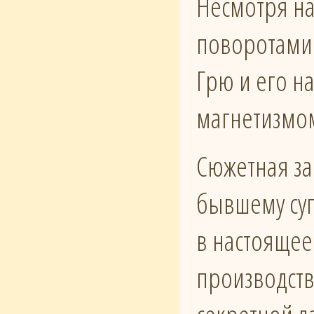
Несмотря на
поворотами
Грю и его н
магнетизмом
Сюжетная за
бывшему суп
в настоящее
производств