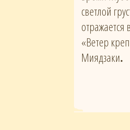
светлой гру
отражается 
«Ветер креп
Миядзаки
.