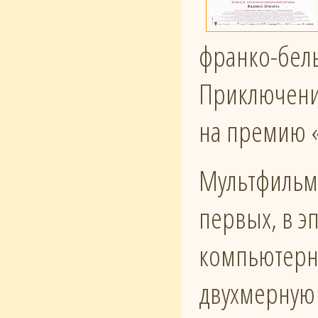
франко-бель
Приключени
на премию 
Мультфильм 
первых, в э
компьютерно
двухмерную 