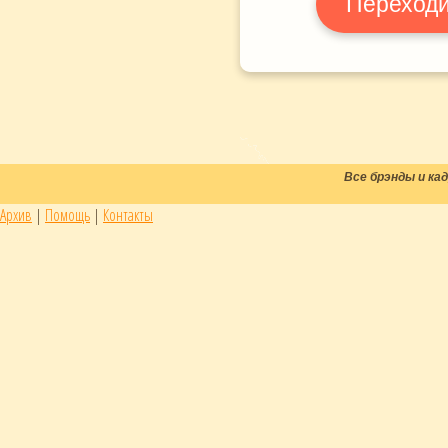
Переходи
Все брэнды и к
Архив
|
Помощь
|
Контакты