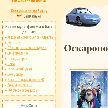
Расширенный поиск
Картинки на мобилку
(бесплатные)
Новые мультфильмы в базе
данных:
Звёздные собаки: Белка и Стрелка
Девять (9)
Оскарон
Облачно, возможны осадки в
виде фрикаделек
Том и Джерри)
Тачки
Космический джэм
Дом монстр
Рождественская история 3D
Возвращение кота
Яблочное зернышко 2
МультОпрос