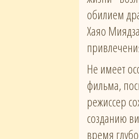
обилием др
Хаяо Миядза
привлечени
Не имеет ос
фильма, пос
режиссер со
созданию ви
время глуб