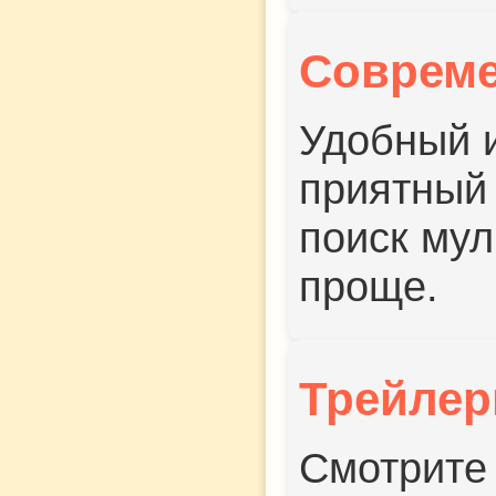
Соврем
Удобный 
приятный
поиск му
проще.
Трейле
Смотрите