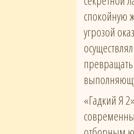
секретной л
спокойную ж
угрозой ока
осуществлял
превращать 
выполняющу
«Гадкий Я 2
современны
отборным ю