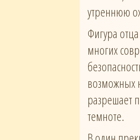
утреннюю ох
Фигура отца
многих совр
безопасност
возможных н
разрешает п
темноте.
В один прек