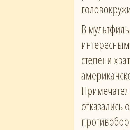
головокруж
В мультфиль
интересным 
степени хва
американско
Примечатель
отказались о
противоборс