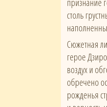
признание г
столь груст
наполненны
Сюжетная ли
герое Дзиро
воздух и об
обречено ос
рожденья ст