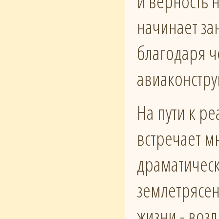
и верность 
начинает за
благодаря ч
авиаконстру
На пути к р
встречает м
драматическ
землетрясен
жизни - воз