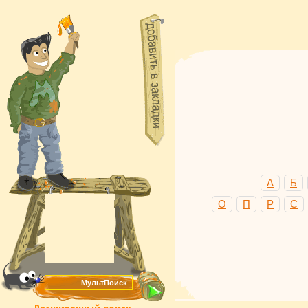
А
Б
О
П
Р
С