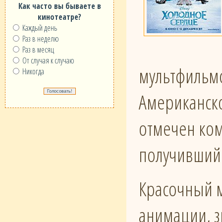
Как часто вы бываете в
кинотеатре?
Каждый день
Раз в неделю
Раз в месяц
От случая к случаю
мультфильмо
Никогда
Американско
отмечен ко
получивший 
Красочный м
анимации, з