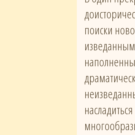
доисторичес
поиски ново
изведанным
наполненные
драматическ
неизведанн
насладиться
многообрази