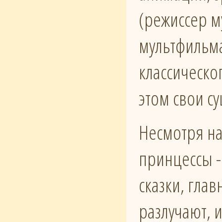
(режиссер м
мультфильма
классическо
этом свои с
Несмотря на
принцессы -
сказки, гла
разлучают, 