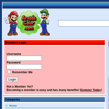
Members Login
Username
Password
Remember Me
Not a Member Yet?
Becoming a member is easy and has many benefits!
Register Today
!
Categories
Home