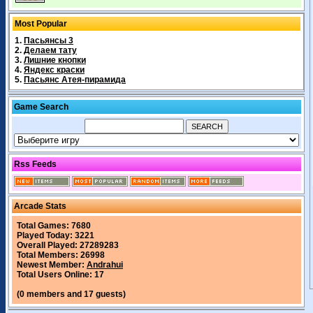
Most Popular
1.
Пасьянсы 3
2.
Делаем тату
3.
Лишние кнопки
4.
Яндекс краски
5.
Пасьянс Атея-пирамида
Game Search
Rss Feeds
Arcade Stats
Total Games: 7680
Played Today: 3221
Overall Played: 27289283
Total Members: 26998
Newest Member:
Andrahui
Total Users Online: 17
(0 members and 17 guests)