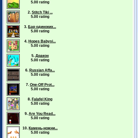
5.00 rating
2.
Stitch Tiki ...
5.00 rating
3.
Бар одиноких...
5.00 rating
4.
Hopes Babysi...
5.00 rating
5.
Дракон
5.00 rating
6.
Russian Affa...
5.00 rating
7.
One-Off Prot...
5.00 rating
8.
Falafel King
5.00 rating
9.
Are You Read...
5.00 rating
10.
Камень-ножни...
5.00 rating