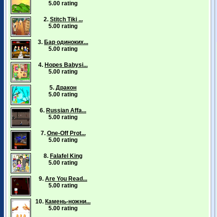
5.00 rating
2.
Stitch Tiki ...
5.00 rating
3.
Бар одиноких...
5.00 rating
4.
Hopes Babysi...
5.00 rating
5.
Дракон
5.00 rating
6.
Russian Affa...
5.00 rating
7.
One-Off Prot...
5.00 rating
8.
Falafel King
5.00 rating
9.
Are You Read...
5.00 rating
10.
Камень-ножни...
5.00 rating