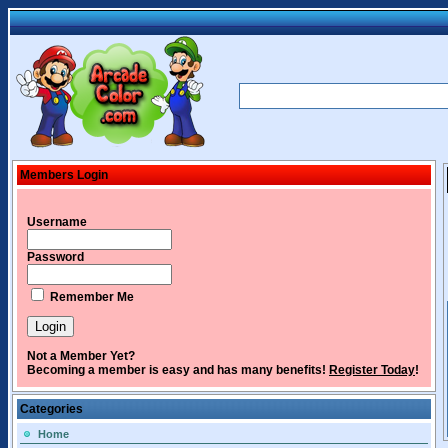
Members Login
Username
Password
Remember Me
Not a Member Yet?
Becoming a member is easy and has many benefits!
Register Today
!
Categories
Home