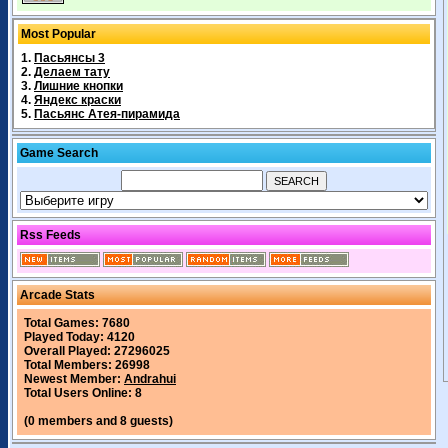
Most Popular
1.
Пасьянсы 3
2.
Делаем тату
3.
Лишние кнопки
4.
Яндекс краски
5.
Пасьянс Атея-пирамида
Game Search
Rss Feeds
Arcade Stats
Total Games: 7680
Played Today: 4120
Overall Played: 27296025
Total Members: 26998
Newest Member:
Andrahui
Total Users Online: 8
(0 members and 8 guests)