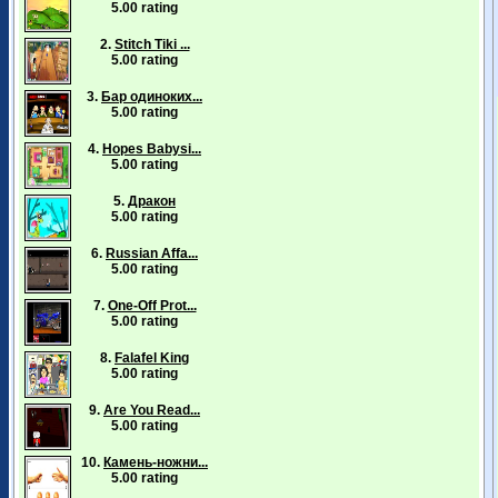
5.00 rating
2.
Stitch Tiki ...
5.00 rating
3.
Бар одиноких...
5.00 rating
4.
Hopes Babysi...
5.00 rating
5.
Дракон
5.00 rating
6.
Russian Affa...
5.00 rating
7.
One-Off Prot...
5.00 rating
8.
Falafel King
5.00 rating
9.
Are You Read...
5.00 rating
10.
Камень-ножни...
5.00 rating