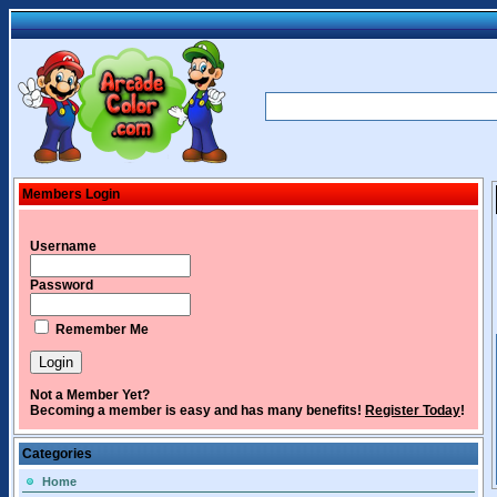
Members Login
Username
Password
Remember Me
Not a Member Yet?
Becoming a member is easy and has many benefits!
Register Today
!
Categories
Home