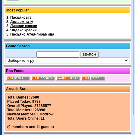
Most Popular
1.
Пасьянсы 3
2.
Делаем тату
3.
Лишние кнопки
4.
Яндекс краски
5.
Пасьянс Атея-пирамида
Game Search
Rss Feeds
Arcade Stats
Total Games: 7680
Played Today: 9738
Overall Played: 27285577
Total Members: 26996
Newest Member:
Elliottrow
Total Users Online: 11
(0 members and 11 guests)