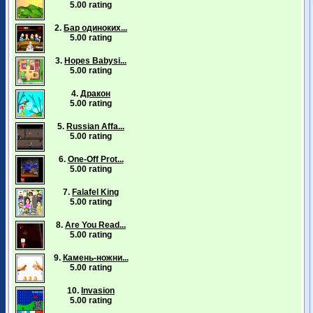
5.00 rating
2.
Бар одиноких...
5.00 rating
3.
Hopes Babysi...
5.00 rating
4.
Дракон
5.00 rating
5.
Russian Affa...
5.00 rating
6.
One-Off Prot...
5.00 rating
7.
Falafel King
5.00 rating
8.
Are You Read...
5.00 rating
9.
Камень-ножни...
5.00 rating
10.
Invasion
5.00 rating