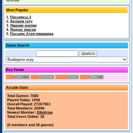
Most Popular
1.
Пасьянсы 3
2.
Делаем тату
3.
Лишние кнопки
4.
Яндекс краски
5.
Пасьянс Атея-пирамида
Game Search
Rss Feeds
Arcade Stats
Total Games: 7680
Played Today: 1958
Overall Played: 27267963
Total Members: 26996
Newest Member:
Elliottrow
Total Users Online: 38
(0 members and 38 guests)