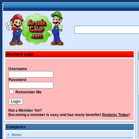
Members Login
Username
Password
Remember Me
Not a Member Yet?
Becoming a member is easy and has many benefits!
Register Today
!
Categories
Home