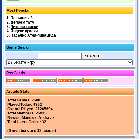
Most Popular
1.
Пасьянсы 3
2.
Делаем тату
3.
Лишние кнопки
4.
Яндекс краски
5.
Пасьянс Атея-пирамида
Game Search
Rss Feeds
Arcade Stats
Total Games: 7680
Played Today: 9392
Overall Played: 27265694
Total Members: 26995
Newest Member:
Andraylx
Total Users Online: 32
(0 members and 32 guests)