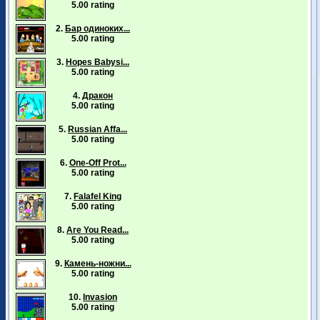
5.00 rating
2.
Бар одиноких...
5.00 rating
3.
Hopes Babysi...
5.00 rating
4.
Дракон
5.00 rating
5.
Russian Affa...
5.00 rating
6.
One-Off Prot...
5.00 rating
7.
Falafel King
5.00 rating
8.
Are You Read...
5.00 rating
9.
Камень-ножни...
5.00 rating
10.
Invasion
5.00 rating