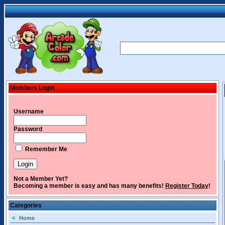
Members Login
Username
Password
Remember Me
Not a Member Yet?
Becoming a member is easy and has many benefits!
Register Today
!
Categories
Home