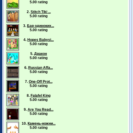
5.00 rating
2.
Stitch Tiki ...
5.00 rating
3.
Бар одиноких...
5.00 rating
4.
Hopes Babysi...
5.00 rating
5.
Дракон
5.00 rating
6.
Russian Affa...
5.00 rating
7.
One-Off Prot...
5.00 rating
8.
Falafel King
5.00 rating
9.
Are You Read...
5.00 rating
10.
Камень-ножни...
5.00 rating