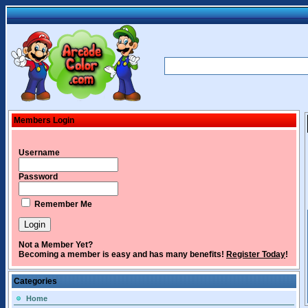
Members Login
Username
Password
Remember Me
Not a Member Yet?
Becoming a member is easy and has many benefits!
Register Today
!
Categories
Home