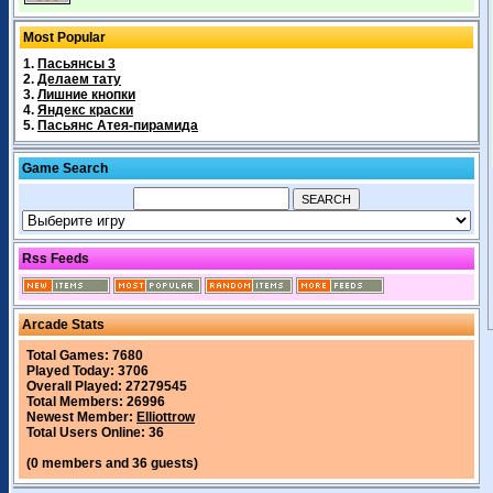
Most Popular
1.
Пасьянсы 3
2.
Делаем тату
3.
Лишние кнопки
4.
Яндекс краски
5.
Пасьянс Атея-пирамида
Game Search
Rss Feeds
Arcade Stats
Total Games: 7680
Played Today: 3706
Overall Played: 27279545
Total Members: 26996
Newest Member:
Elliottrow
Total Users Online: 36
(0 members and 36 guests)