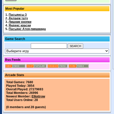
Most Popular
1.
Пасьянсы 3
2.
Делаем тату
3.
Лишние кнопки
4.
Яндекс краски
5.
Пасьянс Атея-пирамида
Game Search
Rss Feeds
Arcade Stats
Total Games: 7680
Played Today: 3854
Overall Played: 27279693
Total Members: 26996
Newest Member:
Elliottrow
Total Users Online: 28
(0 members and 28 guests)