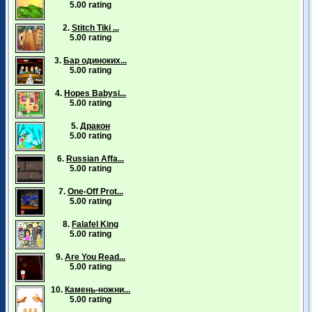
5.00 rating
2.
Stitch Tiki ...
5.00 rating
3.
Бар одиноких...
5.00 rating
4.
Hopes Babysi...
5.00 rating
5.
Дракон
5.00 rating
6.
Russian Affa...
5.00 rating
7.
One-Off Prot...
5.00 rating
8.
Falafel King
5.00 rating
9.
Are You Read...
5.00 rating
10.
Камень-ножни...
5.00 rating