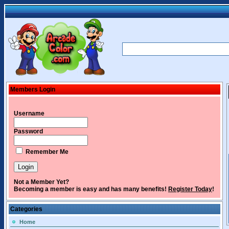
Members Login
Username
Password
Remember Me
Not a Member Yet?
Becoming a member is easy and has many benefits!
Register Today
!
Categories
Home