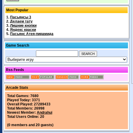
Most Popular
1.
Пасьянсы 3
2.
Делаем тату
3.
Лишние кнопки
4.
Яндекс краски
5.
Пасьянс Атея-пирамида
Game Search
Rss Feeds
Arcade Stats
Total Games: 7680
Played Today: 3371
Overall Played: 27289433
Total Members: 26998
Newest Member:
Andrahui
Total Users Online: 20
(0 members and 20 guests)