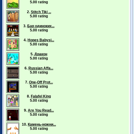
5.00 rating
2.
Stitch Tiki ...
5.00 rating
3.
Бар одиноких...
5.00 rating
4.
Hopes Babysi...
5.00 rating
5.
Дракон
5.00 rating
6.
Russian Affa...
5.00 rating
7.
One-Off Prot...
5.00 rating
8.
Falafel King
5.00 rating
9.
Are You Read...
5.00 rating
10.
Камень-ножни...
5.00 rating