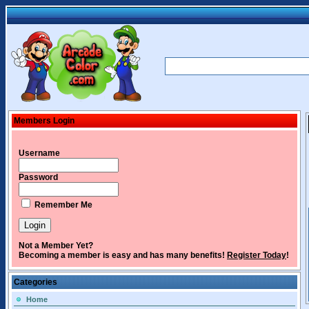
Members Login
Username
Password
Remember Me
Not a Member Yet?
Becoming a member is easy and has many benefits!
Register Today
!
Categories
Home