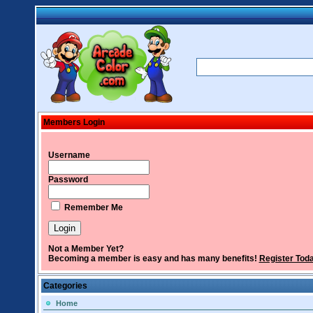
Members Login
Username
Password
Remember Me
Not a Member Yet?
Becoming a member is easy and has many benefits!
Register Tod
Categories
Home