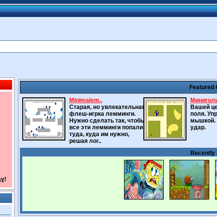
Featured
Minimalem..
Минигол
Старая, но увлекательная
Вашей це
флеш-игрка лемминги.
поля. Уп
Нужно сделать так, чтобы
мышкой. 
все эти лемминги попали
удар.
туда, куда им нужно,
решая лог..
Recently
ay
!