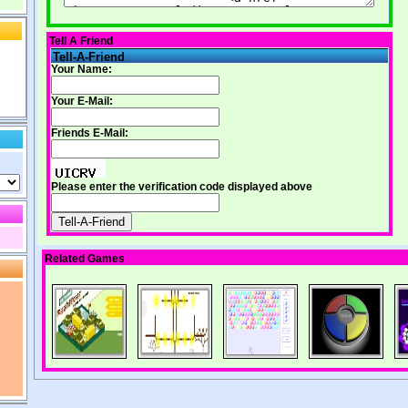
Tell A Friend
Tell-A-Friend
Your Name:
Your E-Mail:
Friends E-Mail:
Please enter the verification code displayed above
Related Games