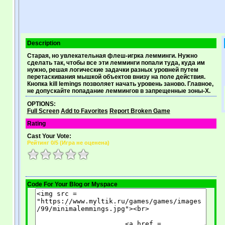
Description
Старая, но увлекательная флеш-игрка лемминги. Нужно
сделать так, чтобы все эти лемминги попали туда, куда им
нужно, решая логические задачки разных уровней путем
перетаскивания мышкой объектов внизу на поле действия.
Кнопка kill lemings позволяет начать уровень заново. Главное,
не допускайте попадание леммингов в запрещенные зоны-X.
OPTIONS:
Full Screen
Add to Favorites
Report Broken Game
Rating
Cast Your Vote:
Рейтинг
0
/5 (
Игра не оценена
)
Code For Your Blog or Myspace