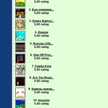
5.00 rating
2.
Бар одиноких...
5.00 rating
3.
Hopes Babysi...
5.00 rating
4.
Дракон
5.00 rating
5.
Russian Affa...
5.00 rating
6.
One-Off Prot...
5.00 rating
7.
Falafel King
5.00 rating
8.
Are You Read...
5.00 rating
9.
Камень-ножни...
5.00 rating
10.
Invasion
5.00 rating