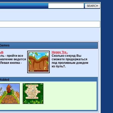
 Games
ьф
Heppy Tre..
ль - пройти все
Сколько секунд Вы
равление ведется
сможете продержаться
Левая кнопка -
под проливным дождем
из пуль?.
 Added