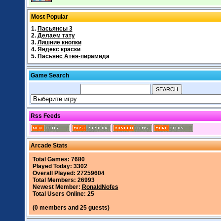
Most Popular
1.
Пасьянсы 3
2.
Делаем тату
3.
Лишние кнопки
4.
Яндекс краски
5.
Пасьянс Атея-пирамида
Game Search
Rss Feeds
Arcade Stats
Total Games: 7680
Played Today: 3302
Overall Played: 27259604
Total Members: 26993
Newest Member:
RonaldNofes
Total Users Online: 25
(0 members and 25 guests)