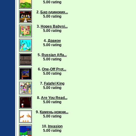
5.00 rating
2.
Бар одиноких...
5.00 rating
3.
Hopes Babysi...
5.00 rating
4.
Дракон
5.00 rating
5.
Russian Affa...
5.00 rating
6.
One-Off Prot...
5.00 rating
7.
Falafel King
5.00 rating
8.
Are You Read...
5.00 rating
9.
Камень-ножни...
5.00 rating
10.
Invasion
5.00 rating