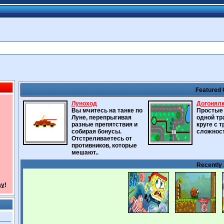
Featured
Луноход
Догонял
Вы мчитесь на танке по
Простые 
Луне, перепрыгивая
одной тр
разные препятствия и
круге с 
собирая бонусы.
сложност
Отстреливаетесь от
противников, которые
мешают..
Recently
ay
!