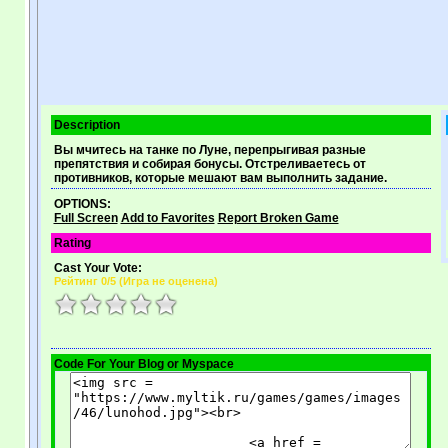
Description
Вы мчитесь на танке по Луне, перепрыгивая разные
препятствия и собирая бонусы. Отстреливаетесь от
противников, которые мешают вам выполнить задание.
OPTIONS:
Full Screen
Add to Favorites
Report Broken Game
Rating
Cast Your Vote:
Рейтинг
0
/5 (
Игра не оценена
)
Code For Your Blog or Myspace