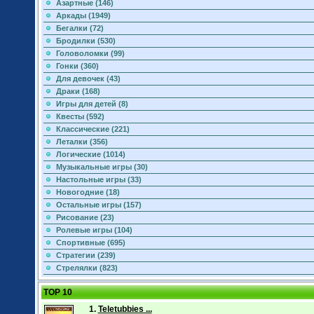
Азартные (146)
Аркады (1949)
Бегалки (72)
Бродилки (530)
Головоломки (99)
Гонки (360)
Для девочек (43)
Драки (168)
Игры для детей (8)
Квесты (592)
Классические (221)
Леталки (356)
Логические (1014)
Музыкальные игры (30)
Настольные игры (33)
Новогодние (18)
Остальные игры (157)
Рисование (23)
Ролевые игры (104)
Спортивные (695)
Стратегии (239)
Стрелялки (823)
TOP 10
1.
Teletubbies ...