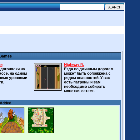
 Games
ки
Highway P..
догонялки на
Езда по длинным дорогам
ассе, на одном
может быть сопряжена с
тремя уровнями
рядом опасностей. У вас
и.
есть патроны и вам
необходимо собирать
монетки, естест..
 Added