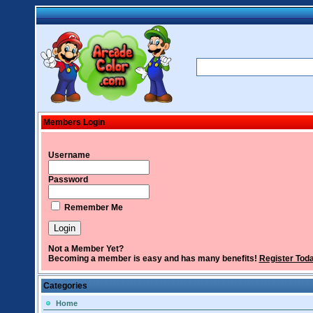
Members Login
Username
Password
Remember Me
Not a Member Yet?
Becoming a member is easy and has many benefits!
Register Tod
Categories
Home