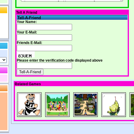
Tell A Friend
Tell-A-Friend
Your Name:
Your E-Mail:
Friends E-Mail:
Please enter the verification code displayed above
Related Games