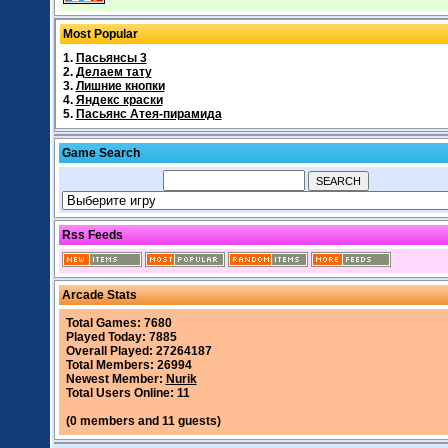
Most Popular
1.
Пасьянсы 3
2.
Делаем тату
3.
Лишние кнопки
4.
Яндекс краски
5.
Пасьянс Атея-пирамида
Game Search
Rss Feeds
Arcade Stats
Total Games: 7680
Played Today: 7885
Overall Played: 27264187
Total Members: 26994
Newest Member:
Nurik
Total Users Online: 11
(0 members and 11 guests)