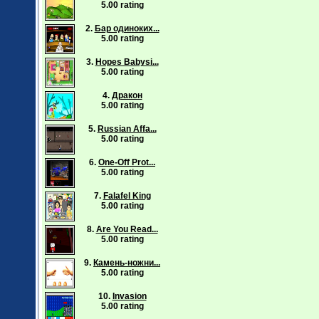
5.00 rating
2.
Бар одиноких...
5.00 rating
3.
Hopes Babysi...
5.00 rating
4.
Дракон
5.00 rating
5.
Russian Affa...
5.00 rating
6.
One-Off Prot...
5.00 rating
7.
Falafel King
5.00 rating
8.
Are You Read...
5.00 rating
9.
Камень-ножни...
5.00 rating
10.
Invasion
5.00 rating