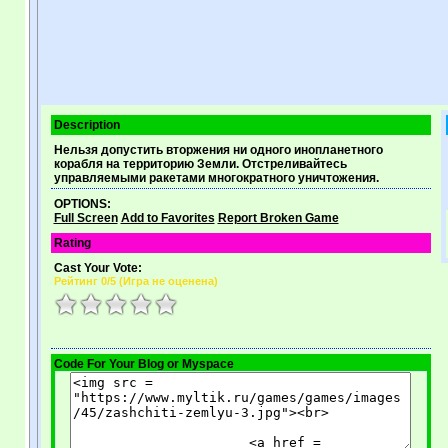
Description
Нельзя допустить вторжения ни одного инопланетного
корабля на территорию Земли. Отстреливайтесь
управляемыми ракетами многократного уничтожения.
OPTIONS:
Full Screen
Add to Favorites
Report Broken Game
Rating
Cast Your Vote:
Рейтинг
0
/5 (
Игра не оценена
)
Code For Your Blog or Myspace