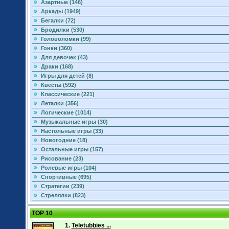
Азартные (146)
Аркады (1949)
Бегалки (72)
Бродилки (530)
Головоломки (99)
Гонки (360)
Для девочек (43)
Драки (168)
Игры для детей (8)
Квесты (592)
Классические (221)
Леталки (356)
Логические (1014)
Музыкальные игры (30)
Настольные игры (33)
Новогодние (18)
Остальные игры (157)
Рисование (23)
Ролевые игры (104)
Спортивные (695)
Стратегии (239)
Стрелялки (823)
TOP 10
1.
Teletubbies ...