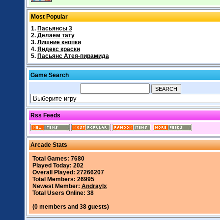
Most Popular
1.
Пасьянсы 3
2.
Делаем тату
3.
Лишние кнопки
4.
Яндекс краски
5.
Пасьянс Атея-пирамида
Game Search
Rss Feeds
Arcade Stats
Total Games: 7680
Played Today: 202
Overall Played: 27266207
Total Members: 26995
Newest Member:
Andraylx
Total Users Online: 38
(0 members and 38 guests)