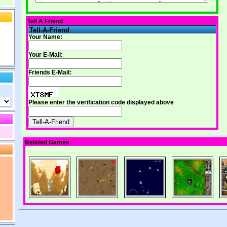
Tell A Friend
Tell-A-Friend
Your Name:
Your E-Mail:
Friends E-Mail:
Please enter the verification code displayed above
Related Games