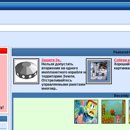
Featured
Защити Зе..
Собери ка
Нельзя допустить
Хороший 
вторжения ни одного
картинка
инопланетного корабля на
территорию Земли.
Отстреливайтесь
управляемыми ракетами
многокр..
Recently
ay
!