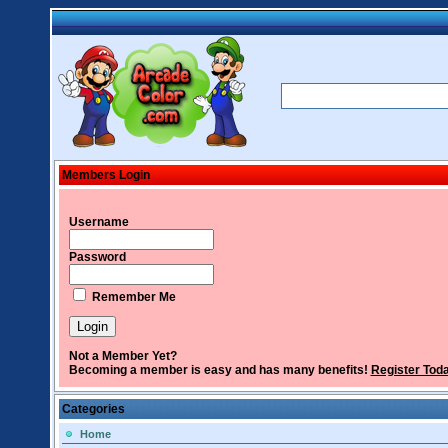
Members Login
Username
Password
Remember Me
Not a Member Yet?
Becoming a member is easy and has many benefits!
Register Tod
Categories
Home