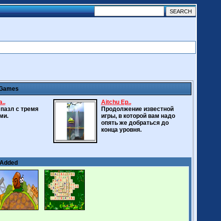
 Games
..
Aitchu Ep..
пазл с тремя
Продолжение известной
ми.
игры, в которой вам надо
опять же добраться до
конца уровня.
 Added