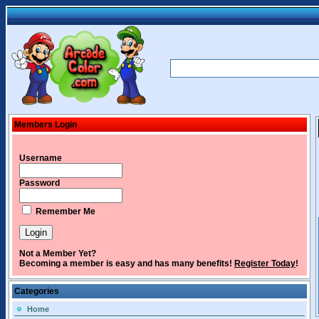
Members Login
Username
Password
Remember Me
Not a Member Yet?
Becoming a member is easy and has many benefits!
Register Today
!
Categories
Home