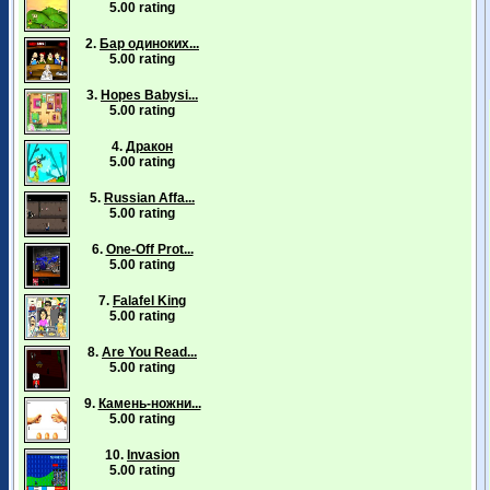
5.00 rating
2.
Бар одиноких...
5.00 rating
3.
Hopes Babysi...
5.00 rating
4.
Дракон
5.00 rating
5.
Russian Affa...
5.00 rating
6.
One-Off Prot...
5.00 rating
7.
Falafel King
5.00 rating
8.
Are You Read...
5.00 rating
9.
Камень-ножни...
5.00 rating
10.
Invasion
5.00 rating