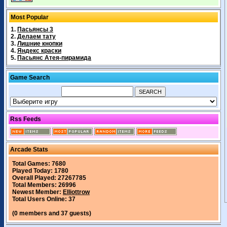
Most Popular
1.
Пасьянсы 3
2.
Делаем тату
3.
Лишние кнопки
4.
Яндекс краски
5.
Пасьянс Атея-пирамида
Game Search
Rss Feeds
Arcade Stats
Total Games: 7680
Played Today: 1780
Overall Played: 27267785
Total Members: 26996
Newest Member:
Elliottrow
Total Users Online: 37
(0 members and 37 guests)