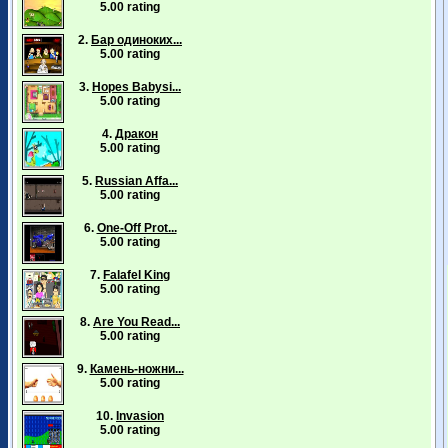
5.00 rating
2.
Бар одиноких...
5.00 rating
3.
Hopes Babysi...
5.00 rating
4.
Дракон
5.00 rating
5.
Russian Affa...
5.00 rating
6.
One-Off Prot...
5.00 rating
7.
Falafel King
5.00 rating
8.
Are You Read...
5.00 rating
9.
Камень-ножни...
5.00 rating
10.
Invasion
5.00 rating