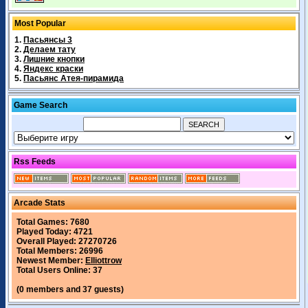
Most Popular
1.
Пасьянсы 3
2.
Делаем тату
3.
Лишние кнопки
4.
Яндекс краски
5.
Пасьянс Атея-пирамида
Game Search
Rss Feeds
Arcade Stats
Total Games: 7680
Played Today: 4721
Overall Played: 27270726
Total Members: 26996
Newest Member:
Elliottrow
Total Users Online: 37
(0 members and 37 guests)