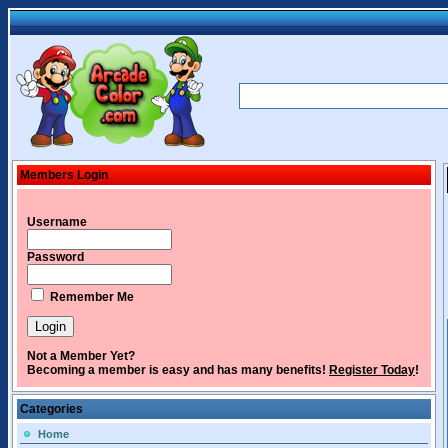
Members Login
Username
Password
Remember Me
Not a Member Yet?
Becoming a member is easy and has many benefits!
Register Today
!
Categories
Home